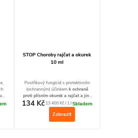
STOP Choroby rajčat a okurek
10 ml
e,
Postřikový fungicid s protektivním
ch
(ochranným) účinkem
k ochraně
na
proti plísním okurek a rajčat a jiné
134 Kč
zeleniny a okrasných rostlin.
Měrná
13 400 Kč / 1 l
dem
Skladem
cena:
Zobrazit