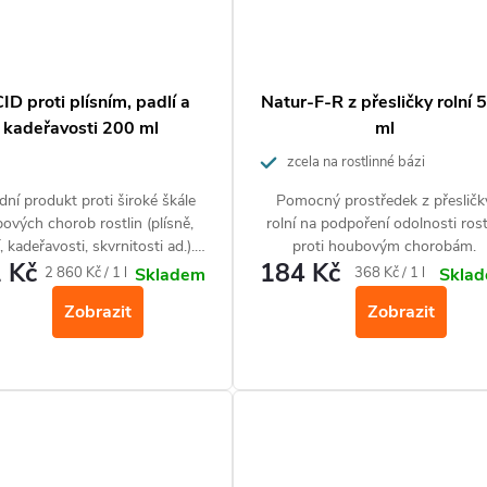
ID proti plísním, padlí a
Natur-F-R z přesličky rolní 
kadeřavosti 200 ml
ml
zcela na rostlinné bázi
dní produkt proti široké škále
Pomocný prostředek z přesličk
ových chorob rostlin (plísně,
rolní na podpoření odolnosti rost
, kadeřavosti, skvrnitosti ad.).
proti houbovým chorobám.
 Kč
184 Kč
Zvyšuje vitalitu plodin.
Měrná
Měrná
2 860 Kč / 1 l
368 Kč / 1 l
Skladem
Skla
cena:
cena:
Zobrazit
Zobrazit