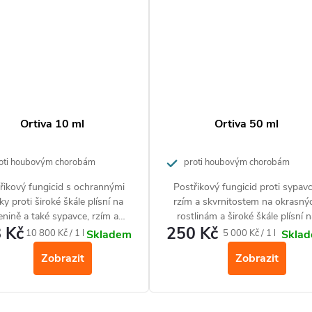
Ortiva 10 ml
Ortiva 50 ml
oti houbovým chorobám
proti houbovým chorobám
řikový fungicid s ochrannými
Postřikový fungicid proti sypavc
ky proti široké škále plísní na
rzím a skvrnitostem na okrasný
enině a také sypavce, rzím a
rostlinám a široké škále plísní 
 Kč
250 Kč
kvrnitostem na okrasných
zelenině.
Měrná
Měrná
10 800 Kč / 1 l
5 000 Kč / 1 l
Skladem
Skla
rostlinám.
cena:
cena:
Zobrazit
Zobrazit