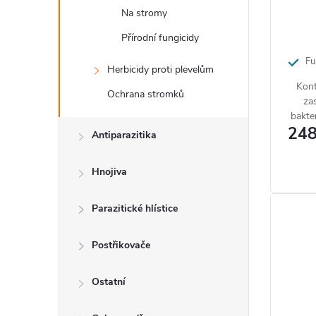
k
r
Na stromy
t
o
Přírodní fungicidy
ů
d
Fu
Herbicidy proti plevelům
Kont
u
Ochrana stromků
za
k
bakte
248
strom
Antiparazitika
t
ů
Hnojiva
Parazitické hlístice
Postřikovače
Ostatní