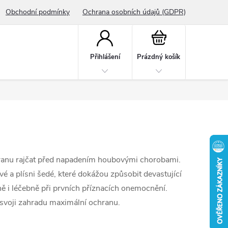
Obchodní podmínky
Ochrana osobních údajů (GDPR)
Nákupní
košík
Přihlášení
Prázdný košík
hranu rajčat před napadením houbovými chorobami.
é a plísni šedé, které dokážou způsobit devastující
ně i léčebně při prvních příznacích onemocnění.
ro svoji zahradu maximální ochranu.