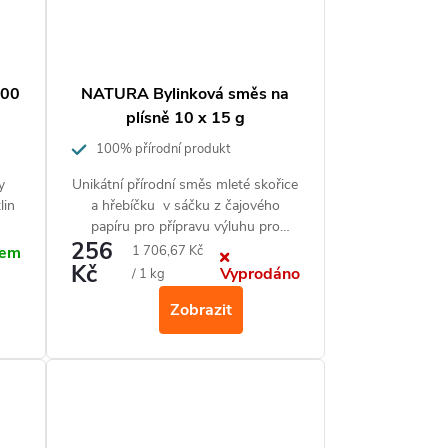
500
NATURA Bylinková směs na
plísně 10 x 15 g
100% přírodní produkt
y
Unikátní přírodní směs mleté skořice
lin
a hřebíčku v sáčku z čajového
papíru pro přípravu výluhu pro
256
zvýšení odolnosti a
Měrná
1 706,67 Kč
dem
Kč
obranyschopnosti rostlin vůči
Vyprodáno
cena:
/ 1 kg
houbových chorobám na okrasných
Zobrazit
rostlinách a zelenině.
Vhodné pro
biopěstování. Na 250
m²
.