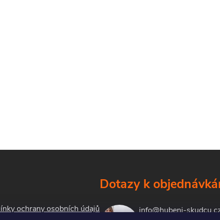
Dotazy k objednávk
nky ochrany osobních údajů
info@hubeni-skudcu.c