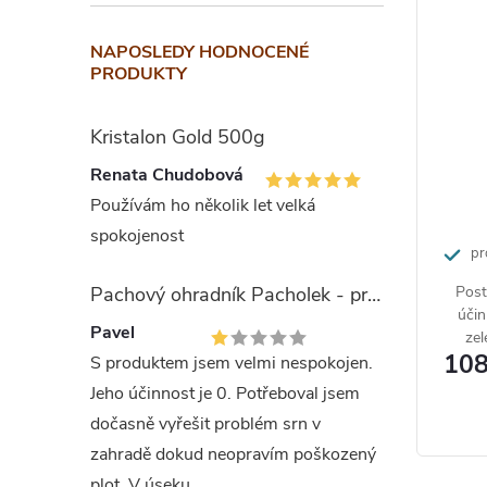
NAPOSLEDY HODNOCENÉ
PRODUKTY
Kristalon Gold 500g
Renata Chudobová
Používám ho několik let velká
spokojenost
pr
Pachový ohradník Pacholek - proti vysoké zvěři
Post
účin
Pavel
zel
108
s
S produktem jsem velmi nespokojen.
Jeho účinnost je 0. Potřeboval jsem
dočasně vyřešit problém srn v
zahradě dokud neopravím poškozený
plot. V úseku...