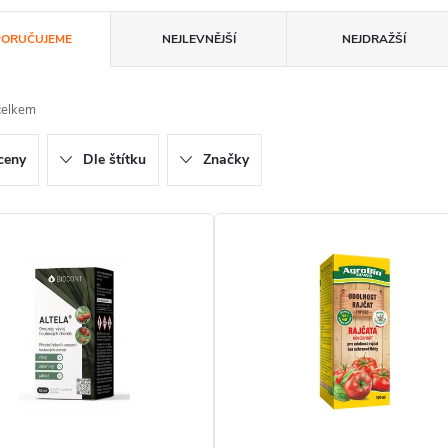
ORUČUJEME
NEJLEVNĚJŠÍ
NEJDRAŽŠÍ
celkem
ceny
Dle štítku
Značky