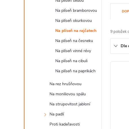
Na plíseň šedou
Ř
Na plíseň bramborovou
DOP
a
Na plíseň okurkovou
z
Na plíseň na rajčatech
9
položek 
e
Na plíseň na česneku
Dle 
n
Na plíseň vinné révy
Na plíseň na cibuli
í
V
Na plíseň na paprikách
p
ý
Na rez hrušňovou
r
p
Na moniliovou spálu
o
i
Na strupovitost jabloní
d
s
Na padlí
u
p
Proti kadeřavosti