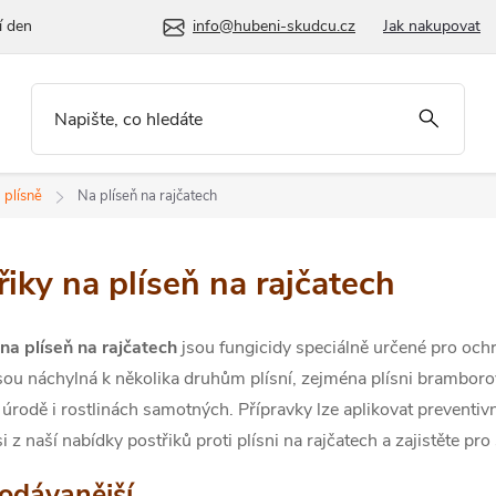
í den
info@hubeni-skudcu.cz
Jak nakupovat
 plísně
Na plíseň na rajčatech
řiky na plíseň na rajčatech
 na plíseň na rajčatech
jsou fungicidy speciálně určené pro oc
sou náchylná k několika druhům plísní, zejména plísni bramborov
úrodě i rostlinách samotných. Přípravky lze aplikovat preventiv
i z naší nabídky postřiků proti plísni na rajčatech a zajistěte p
odávanější