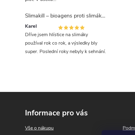
O
Slimakill – bioagens proti slimákům (12 mil.)
v
Karel
Dříve jsem hlístice na slimáky
l
používal rok co rok, a výsledky bly
á
super. Poslední roky nebyly k sehnání.
d
a
c
Z
í
á
p
Informace pro vás
p
r
a
Vše o nákupu
Podmí
v
t