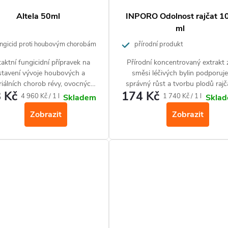
Altela 50ml
INPORO Odolnost rajčat 1
ml
ngicid proti houbovým chorobám
přírodní produkt
aktní fungicidní přípravek na
Přírodní koncentrovaný extrakt 
stavení vývoje houbových a
směsi léčivých bylin podporuj
riálních chorob révy, ovocných
správný růst a tvorbu plodů rajč
 Kč
174 Kč
ů, brambor, zeleniny a jahod.
zvyšuje jejich obranyschopnost. 
Měrná
Měrná
4 960 Kč / 1 l
1 740 Kč / 1 l
Skladem
Skla
ochranné lhůty (plody lze ihne
cena:
cena:
Zobrazit
Zobrazit
konzumovat).