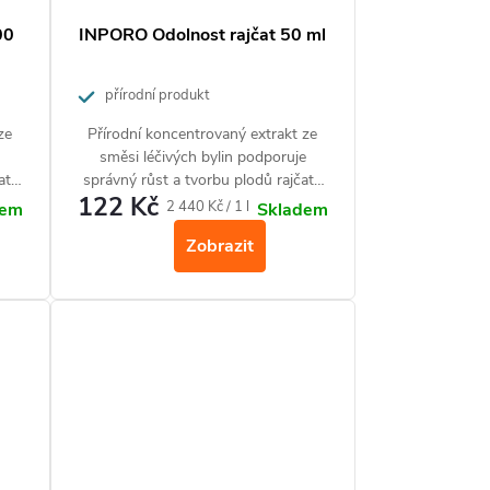
00
INPORO Odolnost rajčat 50 ml
přírodní produkt
ze
Přírodní koncentrovaný extrakt ze
e
směsi léčivých bylin podporuje
at,
správný růst a tvorbu plodů rajčat,
122 Kč
Bez
zvyšuje jejich obranyschopnost. Bez
Měrná
2 440 Kč / 1 l
dem
Skladem
d
ochranné lhůty (plody lze ihned
cena:
Zobrazit
konzumovat).