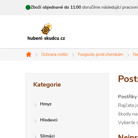
Přejít
Zboží objednané do 11:00
doručíme následující pracovn
na
obsah
Ochrana rostlin
Fungicidy proti chorobám
Na
Domů
P
Post
Přeskočit
Kategorie
kategorie
o
Postřiky
s
Hmyz
Rajčata j
t
škody na 
Hlodavci
Vyberte s
r
Nejpr
Slimáci