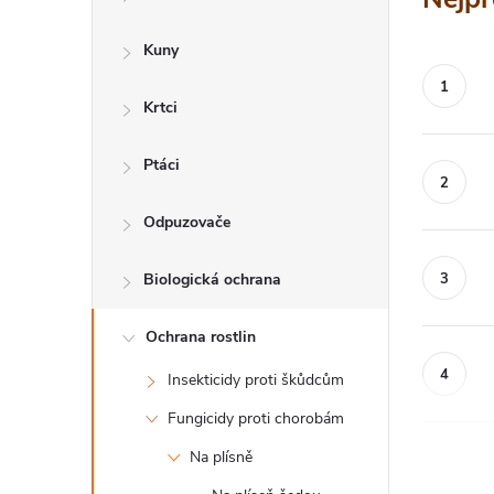
a
n
Kuny
n
Krtci
í
p
Ptáci
a
Odpuzovače
n
Biologická ochrana
e
l
Ochrana rostlin
Insekticidy proti škůdcům
Fungicidy proti chorobám
Na plísně