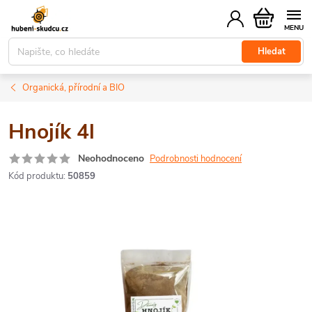
Přejít
Nákupní
na
košík
obsah
Hledat
Organická, přírodní a BIO
Hnojík 4l
Neohodnoceno
Podrobnosti hodnocení
Kód produktu:
50859