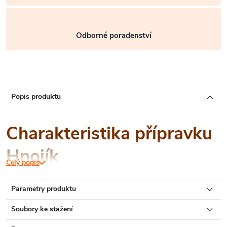
Odborné poradenství
Popis produktu
Charakteristika přípravku
Hnojík
Celý popis
Parametry produktu
České organické hnojivo vyráběné z exoskeletonů a
exkrementů potemníka moučného a je skvělou přírodní
Soubory ke stažení
alternativou k chemickým hnojivům. Hnojík je
vyvážené