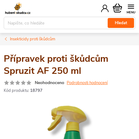
Přejít
Nákupní
na
košík
obsah
Hledat
Insekticidy proti škůdcům
Přípravek proti škůdcům
Spruzit AF 250 ml
Neohodnoceno
Podrobnosti hodnocení
Kód produktu:
18797