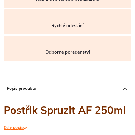
Rychlé odeslání
Odborné poradenství
Popis produktu
Postřik Spruzit AF 250ml
Celý popis
Jedná se insekticid ve formě roztoku připraveného k