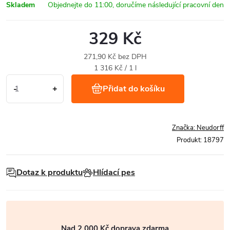
Skladem
329 Kč
271,90 Kč bez DPH
Měrná
1 316 Kč / 1 l
cena:
Přidat do košíku
Značka:
Neudorff
Produkt:
18797
Dotaz k produktu
Hlídací pes
Nad 2 000 Kč doprava zdarma