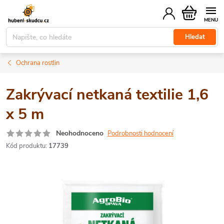
Přejít
Nákupní
na
košík
obsah
Hledat
Ochrana rostlin
Zakrývací netkaná textilie 1,6
x 5 m
Neohodnoceno
Podrobnosti hodnocení
Kód produktu:
17739