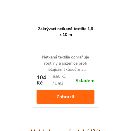
Zakrývací netkaná textilie 1,6
x 10 m
Netkaná textilie ochraňuje
rostliny a sazenice proti
létajícím škůdcům a
nepříznivým počasím. Vyrobena
Měrná
104
6,50 Kč
Skladem
v České Republice.
Kč
cena:
/ 1 m2
Zobrazit