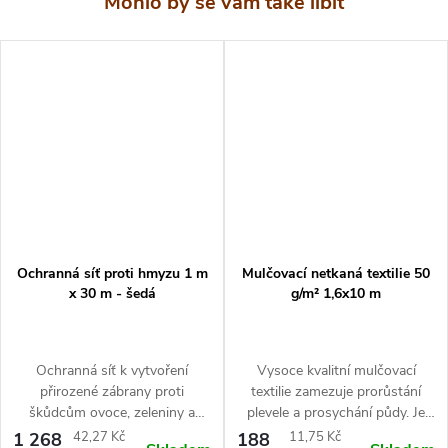
Ochranná síť proti hmyzu 1 m
Mulčovací netkaná textilie 50
x 30 m - šedá
g/m² 1,6x10 m
Ochranná síť k vytvoření
Vysoce kvalitní mulčovací
přirozené zábrany proti
textilie zamezuje prorůstání
škůdcům ovoce, zeleniny a
plevele a prosychání půdy. Je
rostlin na zahradách nebo v
lehká, snadno tvarovatelná a
Měrná
Měrná
1 268
42,27 Kč
188
11,75 Kč