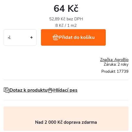
64 Kč
52,89 Kč bez DPH
Měrná
8 Kč / 1 m2
cena:
Přidat do košíku
Značka:
AgroBio
Záruka
:
2 roky
Produkt:
17739
Dotaz k produktu
Hlídací pes
Nad 2 000 Kč doprava zdarma