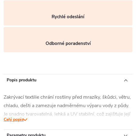
Rychlé odeslání
Odborné poradenství
Popis produktu
Zakrývací textilie chrání rostliny před mrazíky, škůdci, větru,
chladu, dešti a zamezuje nadměrnému výparu vody z půdy.
Je snadno tvarovatelná, lehká a UV stabilní, což zajišťuje její
Celý popis
delší životnost. Síť není závadná pro rostliny (neuvolňují se
žádné toxické látky, jak to někdy může být u recyklátů).
Parametry produktu