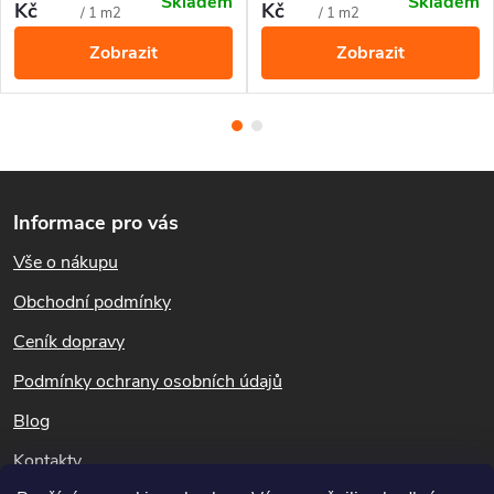
Skladem
Skladem
sadech. Zajistí zdravou úrodu
UV stabilní pro dlouhou
Kč
Kč
cena:
cena:
/ 1 m2
/ 1 m2
bez chemie.
životnost.
Zobrazit
Zobrazit
Z
Informace pro vás
á
Vše o nákupu
p
Obchodní podmínky
a
Ceník dopravy
t
Podmínky ochrany osobních údajů
Blog
í
Kontakty