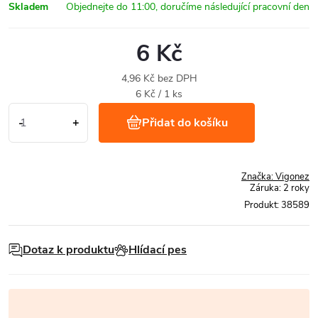
Skladem
6 Kč
4,96 Kč bez DPH
Měrná
6 Kč / 1 ks
cena:
Přidat do košíku
Značka:
Vigonez
Záruka
:
2 roky
Produkt:
38589
Dotaz k produktu
Hlídací pes