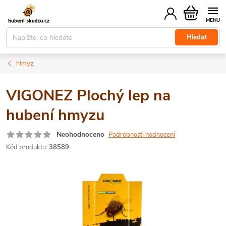
Přejít
Nákupní
na
košík
obsah
Hledat
Hmyz
VIGONEZ Plochý lep na
hubení hmyzu
Neohodnoceno
Podrobnosti hodnocení
Kód produktu:
38589