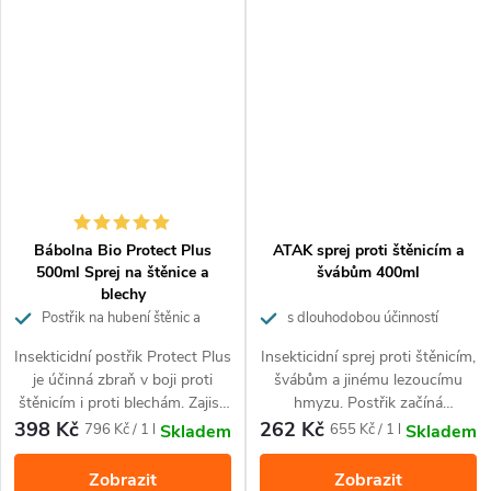
okamžitě, bezpečně a po celé týdny.
Je určen pro zásahy proti hmyzu v domácnostech,
zdravotnických zařízeních, potravinářských provozovnách
nebo společenských zařízeních.
Spray Clean kill je účinný
proti:
Bábolna Bio Protect Plus
ATAK sprej proti štěnicím a
500ml Sprej na štěnice a
švábům 400ml
blechy
Postřik na hubení štěnic a
s dlouhodobou účinností
Proti švábům, rusům, mouchám, komárům, štěnicím,
blech
Insekticidní postřik Protect Plus
Insekticidní sprej proti štěnicím,
blechám, molům šatním, mravencům, vosám, rybenkám,
je účinná zbraň v boji proti
švábům a jinému lezoucímu
pavoukům, roztočům, pisivkám a dalším škůdcům potravin
štěnicím i proti blechám. Zajistí
hmyzu. Postřik začíná
a tkanin, jako jsou například pisivky.
úplnou likvidaci štěnic či blech v
účinkovat po 6-12 hodinách a
398 Kč
262 Kč
Měrná
Měrná
796 Kč / 1 l
655 Kč / 1 l
Skladem
Skladem
počátečních fázích zamoření.
na hmyz působí po dobu 2-3
cena:
cena:
Hubí dospělce a nymfy.
měsíců pokud není mechanicky
Zobrazit
Zobrazit
2