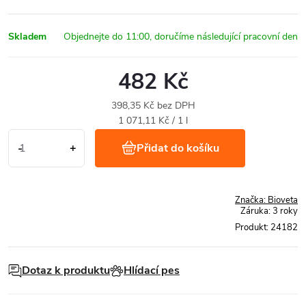
Skladem
482 Kč
398,35 Kč bez DPH
Měrná
1 071,11 Kč / 1 l
cena:
Přidat do košíku
Značka:
Bioveta
Záruka
:
3 roky
Produkt:
24182
Dotaz k produktu
Hlídací pes