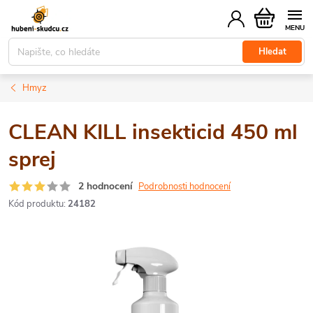
Přejít
Nákupní
na
košík
obsah
Hledat
Hmyz
CLEAN KILL insekticid 450 ml
sprej
2 hodnocení
Podrobnosti hodnocení
Kód produktu:
24182