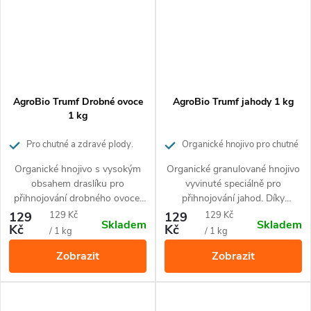
AgroBio Trumf Drobné ovoce
AgroBio Trumf jahody 1 kg
1 kg
Pro chutné a zdravé plody.
Organické hnojivo pro chutné
Působí až 3 měsíce.
a zdravé jahody. Působí až 3
Organické hnojivo s vysokým
Organické granulované hnojivo
měsíce.
obsahem draslíku pro
vyvinuté speciálně pro
přihnojování drobného ovoce.
přihnojování jahod. Díky
Drobné granule uvolňují živiny
přírodnímu složení je vhodné
Měrná
Měrná
129
129 Kč
129
129 Kč
Skladem
Skladem
postupně po dobu 3 měsíců.
pro ekologické pěstování. Živiny
Kč
Kč
cena:
cena:
/ 1 kg
/ 1 kg
Hnojivo obsahuje 100%
uvolňuje postupně po dobu až
Zobrazit
Zobrazit
přírodní suroviny a je vhodné
3 měsíců.
pro ekologické pěstování.
Hnojivo nezasoluje půdu a
nehrozí popálení rostlin.