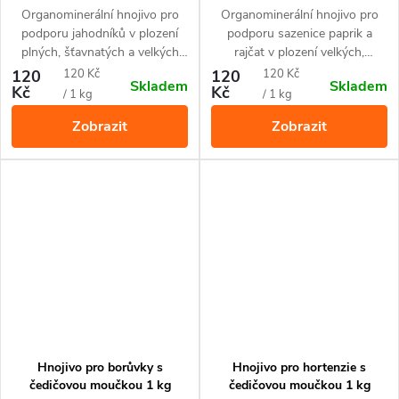
jahody a drobné ovoce
rajčata a papriky
Organominerální hnojivo pro
Organominerální hnojivo pro
podporu jahodníků v plození
podporu sazenice paprik a
plných, šťavnatých a velkých
rajčat v plození velkých,
plodů. Hnojivo je vhodné pro
probarvených a zdravých plodů.
Měrná
Měrná
120
120 Kč
120
120 Kč
Skladem
Skladem
všechny druhy jahod
Hnojivo je vhodné pro všechny
Kč
Kč
cena:
cena:
/ 1 kg
/ 1 kg
pěstovaných v nádobách i ve
druhy rajčat a paprik
Zobrazit
Zobrazit
volné půdě, ale také pro
pěstovaných v nádobách i ve
drobnoplodé ovoce jako jsou
volné půdě. Díky svému
maliny, ostružiny, rybíz nebo
unikátnímu složení uvolňuje
josta. Díky svému unikátnímu
potřebné živiny ve vyváženém
složení uvolňuje živiny po dobu
poměru po dobu až 60 dní.
až 60 dní.
Hnojivo pro borůvky s
Hnojivo pro hortenzie s
čedičovou moučkou 1 kg
čedičovou moučkou 1 kg