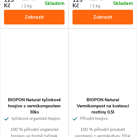
Skladem
Skladem
Hnojivo obsahuje 100%
Kč
Kč
cena:
cena:
/ 1 kg
/ 1 kg
přírodní suroviny a je vhodné
Zobrazit
Zobrazit
pro ekologické pěstování.
Hnojivo nezasoluje půdu a
nehrozí popálení rostlin.
BIOPON Natural tyčinkové
BIOPON Natural
hnojivo s vermikompostem
Vermikompost na kvetoucí
30ks
rostliny 0,5l
tyčinkové organické hnojivo
Přírodní hnojivo
100 % přírodní organické
100 % přírodní produkt
hnojivo ve formě tyčinek
vyrobený z vermikultury žížal.