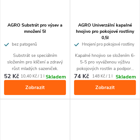
AGRO Substrát pro výsev a
AGRO Univerzální kapalné
množení 5l
hnojivo pro pokojové rostliny
0,5l
bez patogenů
Hnojení pro pokojové rostliny
Substrát se speciálním
Kapalné hnojivo se složením 6-
složením pro klíčení a zdravý
5-5 pro vyváženou výživu
růst mladých sazeniček.
pokojových rostlin a podporu
jejich růstu i kvetení.
52 Kč
74 Kč
Měrná
Měrná
10,40 Kč / 1 l
148 Kč / 1 l
Skladem
Skladem
cena:
cena:
Zobrazit
Zobrazit