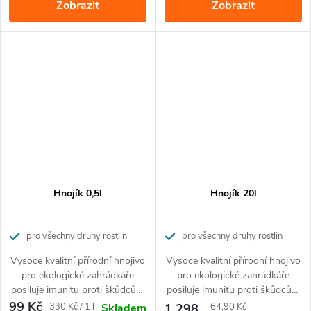
Zobrazit
Zobrazit
pomocí praktického sypátka.
Hnojivo je bezpečné pro
domácí mazlíčky.
Hnojík 0,5l
Hnojík 20l
pro všechny druhy rostlin
pro všechny druhy rostlin
Vysoce kvalitní přírodní hnojivo
Vysoce kvalitní přírodní hnojivo
pro ekologické zahrádkáře
pro ekologické zahrádkáře
posiluje imunitu proti škůdcům
posiluje imunitu proti škůdcům
a nemocem rostlin.
a nemocem rostlin.
99 Kč
Měrná
Měrná
330 Kč / 1 l
1 298
64,90 Kč
Skladem