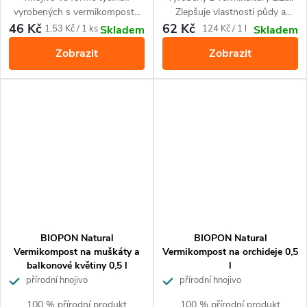
vyrobených s vermikompostu
Zlepšuje vlastnosti půdy a
pro všechny typy domácích a
obohacuje půdu o živiny.
46 Kč
62 Kč
Měrná
Měrná
1,53 Kč / 1 ks
124 Kč / 1 l
Skladem
Skladem
balkonových rostlin. Pro
Zajišťuje krásný vzhled
cena:
cena:
Zobrazit
Zobrazit
optimální růst a zdravý krásný
kvetoucích rostlin. Pro všechny
vzhled. Jednoduché a pohodlné
druhy okrasných kvetoucích
hnojení.
rostlin.
BIOPON Natural
BIOPON Natural
Vermikompost na muškáty a
Vermikompost na orchideje 0,5
balkonové květiny 0,5 l
l
přírodní hnojivo
přírodní hnojivo
100 % přírodní produkt
100 % přírodní produkt