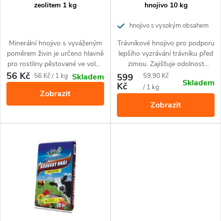
p
r
zeolitem 1 kg
hnojivo 10 kg
r
o
hnojivo s vysokým obsahem
draslíku
o
Minerální hnojivo s vyváženým
Trávníkové hnojivo pro podporu
d
poměrem živin je určeno hlavně
lepšího vyzrávání trávníku před
d
pro rostliny pěstované ve volné
zimou. Zajišťuje odolnost
u
půdě - ovoce, zeleninu, okrasné
trávníku proti vymrzání a
56 Kč
Měrná
Měrná
56 Kč / 1 kg
599
59,90 Kč
Skladem
Skladem
u
rostliny ad. Zlepšuje
snižuje riziko napadení
Kč
cena:
cena:
/ 1 kg
k
Zobrazit
hospodaření s vodou a živinami
houbovými chorobami. Je také
Zobrazit
v půdě.
vhodné pro okrasné dřeviny.
k
t
t
ů
ů