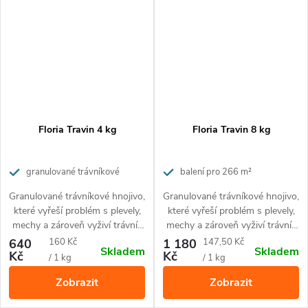
Floria Travin 4 kg
Floria Travin 8 kg
granulované trávníkové
balení pro 266 m²
hnojivo pro dokonalou výživu, s
Granulované trávníkové hnojivo,
Granulované trávníkové hnojivo,
účinkem proti plevelům a mechům
které vyřeší problém s plevely,
které vyřeší problém s plevely,
mechy a zároveň vyživí trávník
mechy a zároveň vyživí trávník
a aktivuje půdu. Působí po
a aktivuje půdu. Působí po
Měrná
Měrná
640
160 Kč
1 180
147,50 Kč
Skladem
Skladem
dobu 2 měsíců. Jednoduchá
dobu 2 měsíců. Jednoduchá
Kč
Kč
cena:
cena:
/ 1 kg
/ 1 kg
aplikace - k přímému posypání
aplikace - k přímému posypání
Zobrazit
Zobrazit
do trávníku pomocí přiložené
do trávníku pomocí přiložené
odměrky. Hnojivo je bezpečné
odměrky. Hnojivo je bezpečné