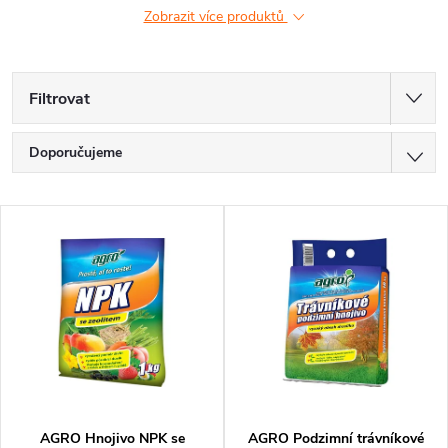
Zobrazit více produktů
Filtrovat
Ř
Doporučujeme
a
Nejlevnější
V
z
Nejdražší
ý
Nejprodávanější
e
p
Abecedně
n
i
í
s
p
AGRO Hnojivo NPK se
AGRO Podzimní trávníkové