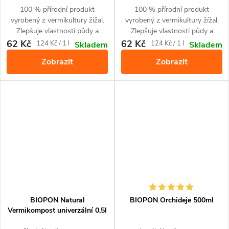
100 % přírodní produkt
100 % přírodní produkt
vyrobený z vermikultury žížal.
vyrobený z vermikultury žížal.
Zlepšuje vlastnosti půdy a
Zlepšuje vlastnosti půdy a
obohacuje půdu o živiny.
obohacuje půdu o živiny.
62 Kč
62 Kč
Měrná
Měrná
124 Kč / 1 l
124 Kč / 1 l
Skladem
Skladem
Zajišťuje optimální růst a
Zajišťuje optimální růst a zdravé
cena:
cena:
Zobrazit
Zobrazit
intenzivně zelenou barvu listů.
a vysoké výnosy. Pro pěstování
Pro všechny druhy okrasných
zeleniny a bylinek.
zelených rostlin.
BIOPON Natural
BIOPON Orchideje 500ml
Vermikompost univerzální 0,5l