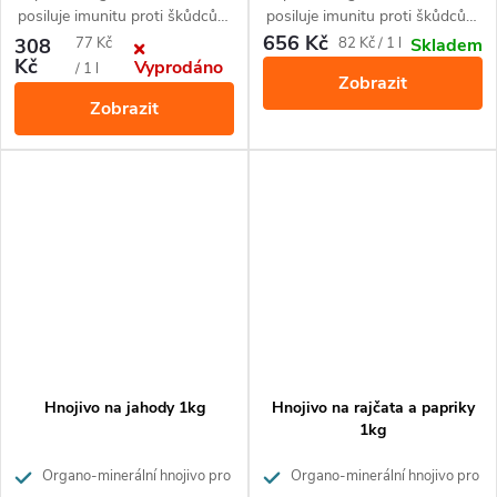
posiluje imunitu proti škůdcům
posiluje imunitu proti škůdcům
a nemocem rostlin.
a nemocem rostlin.
656 Kč
Měrná
Měrná
308
77 Kč
82 Kč / 1 l
Skladem
Kč
Vyprodáno
cena:
cena:
/ 1 l
Zobrazit
Zobrazit
Hnojivo na jahody 1kg
Hnojivo na rajčata a papriky
1kg
Organo-minerální hnojivo pro
Organo-minerální hnojivo pro