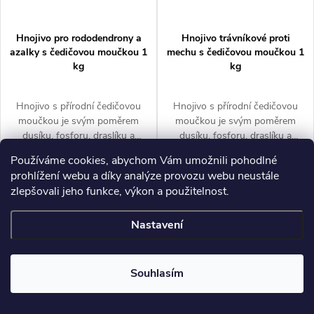
Hnojivo pro rododendrony a
Hnojivo trávníkové proti
azalky s čedičovou moučkou 1
mechu s čedičovou moučkou 1
kg
kg
Hnojivo s přírodní čedičovou
Hnojivo s přírodní čedičovou
moučkou je svým poměrem
moučkou je svým poměrem
dusíku, fosforu, draslíku a
dusíku, fosforu, draslíku a
železa přizpůsobené pro
železa přizpůsobené pro
Měrná
Měrná
138
138 Kč
138
138 Kč
Používáme cookies, abychom Vám umožnili pohodlné
Skladem
Skladem
všechny druhy rododendronů,
okrasné trávníky.
Kč
Kč
cena:
cena:
/ 1 kg
/ 1 kg
prohlížení webu a díky analýze provozu webu neustále
azalek a ostatních
zlepšovali jeho funkce, výkon a použitelnost.
Zobrazit
Zobrazit
kyselomilných rostlin.
Nastavení
Souhlasím