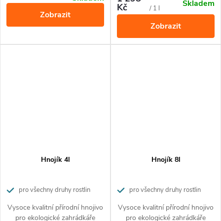
Skladem
Kč
cena:
cena:
/ 1 l
Zobrazit
Zobrazit
Hnojík 4l
Hnojík 8l
pro všechny druhy rostlin
pro všechny druhy rostlin
Vysoce kvalitní přírodní hnojivo
Vysoce kvalitní přírodní hnojivo
pro ekologické zahrádkáře
pro ekologické zahrádkáře