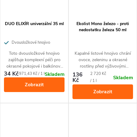
DUO ELIXÍR univerzální 35 ml
Ekolist Mono železo - proti
nedostatku železa 50 ml
Dvousložkové hnojivo
zajišťující komplexní péči pro
Toto dvousložkové hnojivo
Kapalné listové hnojivo chrání
okrasné pokojové i balkónové
zajišťuje komplexní péči pro
ovoce, zeleninu a okrasné
rostliny.
okrasné pokojové i balkónové
rostliny před výživovými
rostliny. Je ideálním řešením
nemocemi způsobenými
34 Kč
Měrná
Měrná
971,43 Kč / 1 l
136
2 720 Kč
Skladem
Skladem
zvláště pro květiny, které trpí
nedostatkem železa.
Kč
cena:
cena:
/ 1 l
Zobrazit
problémy jako pomalý růst,
Zobrazit
nedostatečné kvetení,
chřadnoucí kořenový systém a
nezdravý vzhled, ale může být
také použito jako prevence pro
zdravé rostliny. Toto hnojivo je
k okamžitému použití a jeho
použití je velice snadné a
pohodlné díky aplikátoru.