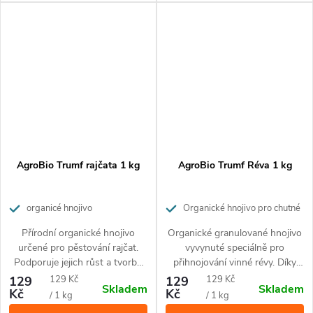
Hnojivo nezasoluje půdu a
nehrozí popálení rostlin.
AgroBio Trumf rajčata 1 kg
AgroBio Trumf Réva 1 kg
organicé hnojivo
Organické hnojivo pro chutné
a zdravé hrozny. Působí až 3
Přírodní organické hnojivo
Organické granulované hnojivo
měsíce.
určené pro pěstování rajčat.
vyvynuté speciálně pro
Podporuje jejich růst a tvorbu
přihnojování vinné révy. Díky
plodů. Působí až 3 měsíce.
přírodnímu složení je vhodné
Měrná
Měrná
129
129 Kč
129
129 Kč
Skladem
Skladem
pro ekologické pěstování. Živiny
Kč
Kč
cena:
cena:
/ 1 kg
/ 1 kg
uvolňuje postupně po dobu až