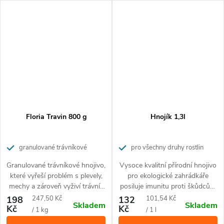
pro domácí mazlíčky.
pro domácí mazlíčky.
Floria Travin 800 g
Hnojík 1,3l
granulované trávníkové
pro všechny druhy rostlin
hnojivo pro dokonalou výživu, s
Granulované trávníkové hnojivo,
Vysoce kvalitní přírodní hnojivo
účinkem proti plevelům a mechům
které vyřeší problém s plevely,
pro ekologické zahrádkáře
mechy a zároveň vyživí trávník
posiluje imunitu proti škůdcům
a aktivuje půdu. Působí po
a nemocem rostlin.
Měrná
Měrná
198
247,50 Kč
132
101,54 Kč
Skladem
Skladem
dobu 2 měsíců. Jednoduchá
Kč
Kč
cena:
cena:
/ 1 kg
/ 1 l
aplikace přímo do trávníku