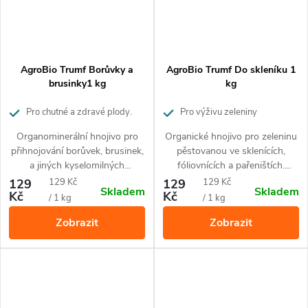
AgroBio Trumf Borůvky a
AgroBio Trumf Do skleníku 1
brusinky1 kg
kg
Pro chutné a zdravé plody.
Pro výživu zeleniny
Působí až 3 měsíce.
pěstované ve sklenících. Působí až
Organominerální hnojivo pro
Organické hnojivo pro zeleninu
3 měsíce
přihnojování borůvek, brusinek,
pěstovanou ve sklenících,
a jiných kyselomilných
fóliovnících a pařeništích.
rostlin.Drobné granule uvolňují
Drobné granule uvolňují živiny
Měrná
Měrná
129
129 Kč
129
129 Kč
Skladem
Skladem
živiny postupně po dobu 3
postupně po dobu 3 měsíců.
Kč
Kč
cena:
cena:
/ 1 kg
/ 1 kg
měsíců. Hnojivo obsahuje
Hnojivo obsahuje 100%
Zobrazit
Zobrazit
100% přírodní suroviny a je
přírodní suroviny a je vhodné
vhodné pro ekologické
pro ekologické pěstování.
pěstování
Hnojivo nezasoluje půdu a
nehrozí popálení rostlin.