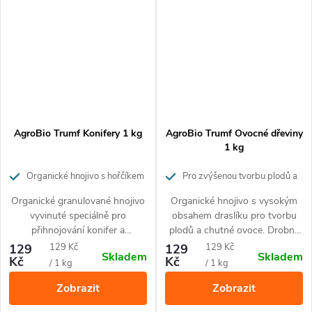
AgroBio Trumf Konifery 1 kg
AgroBio Trumf Ovocné dřeviny
1 kg
Organické hnojivo s hořčíkem
Pro zvýšenou tvorbu plodů a
pro růst a krásu konifer
chutnější ovoce. Působí až 3
Organické granulované hnojivo
Organické hnojivo s vysokým
měsíce.
vyvinuté speciálně pro
obsahem draslíku pro tvorbu
přihnojování konifer a
plodů a chutné ovoce. Drobné
stálezelených keřů. Díky
granule uvolňují živiny
Měrná
Měrná
129
129 Kč
129
129 Kč
Skladem
Skladem
přírodnímu složení je vhodné
postupně po dobu 3 měsíců.
Kč
Kč
cena:
cena:
/ 1 kg
/ 1 kg
pro ekologické pěstování. Živiny
Hnojivo obsahuje 100%
Zobrazit
Zobrazit
uvolňuje postupně po dobu až
přírodní suroviny a je vhodné
3 měsíců.
pro ekologické pěstování.