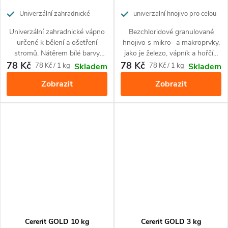
Univerzální zahradnické
univerzalní hnojivo pro celou
vápno pro k bělení stromů a pro
zahradu
Univerzální zahradnické vápno
Bezchloridové granulované
odkyselení půdy
určené k bělení a ošetření
hnojivo s mikro- a makroprvky,
stromů. Nátěrem bílé barvy
jako je železo, vápník a hořčík.
chrání okrasné a ovocné
Je určené k výživě ovoce,
78 Kč
78 Kč
Měrná
Měrná
78 Kč / 1 kg
78 Kč / 1 kg
Skladem
Skladem
stromy před poškozením
zeleniny, chmele a okrasných
cena:
cena:
Zobrazit
Zobrazit
sluncem a zároveň snižuje
rostlin.
kyselost půdy, jejíž pH je příliš
nízké. Ošetření stromů vápnem
je nejjednodušší a zároveň
levnou metodou ochrany
stromů proti mrazu a slunci,
zabraňuje tím tvoření
hlubokých trhlin na kůře, které
se stávají pak živnou půdou pro
dřevokazné houby i pro
dřevokazný hmyz.
Cererit GOLD 10 kg
Cererit GOLD 3 kg