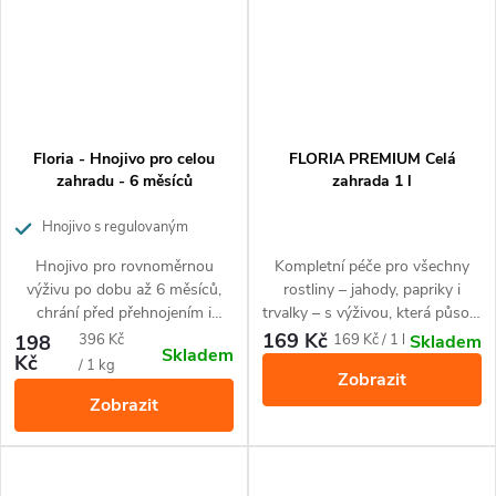
Floria - Hnojivo pro celou
FLORIA PREMIUM Celá
zahradu - 6 měsíců
zahrada 1 l
Hnojivo s regulovaným
uvolňováním živin
Hnojivo pro rovnoměrnou
Kompletní péče pro všechny
výživu po dobu až 6 měsíců,
rostliny – jahody, papriky i
chrání před přehnojením i
trvalky – s výživou, která působí
nedostatkem živin. Ideální pro
hned i dlouhodobě. Balení 1 l
169 Kč
Měrná
Měrná
198
396 Kč
169 Kč / 1 l
Skladem
Skladem
všechny rostliny na terase,
vystačí na celou sezónu (až 100
Kč
cena:
cena:
/ 1 kg
Zobrazit
balkóně i v zahradě
litrů zálivky).
Zobrazit