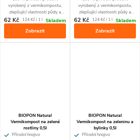
vyrobený z vermikompostu,
vyrobený z vermikompostu,
zlepšující vlastnosti půdy a
zlepšující vlastnosti půdy a
obohacující půdu o živiny.
obohacující půdu o živiny,
62 Kč
62 Kč
Měrná
Měrná
124 Kč / 1 l
124 Kč / 1 l
Skladem
Skladem
Zajišťuje krásnou barvu květů.
Zajišťuje kvetení několikrát do
cena:
cena:
Zobrazit
Zobrazit
Je určený pro použití při
roka a krásnou barvu květů. Pro
pěstování všech druhů
všechny druhy orchidejí.
muškátů a jiných balkonových
rostlin.
BIOPON Natural
BIOPON Natural
Vermikompost na zelené
Vermikompost na zeleninu a
rostliny 0,5l
bylinky 0,5l
Přírodní hnojivo
Přírodní hnojivo