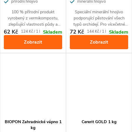
přírodní hnojivo
minerální hnojivo
100 % přírodní produkt
Speciální minerální hnojivo
vyrobený z vermikompostu,
podporující pěstování všech
zlepšující vlastnosti půdy a
typů orchidejí. Pro vícečetné
obohacující půdu o živiny.
kvetení a krásnou barvu listů.
62 Kč
72 Kč
Měrná
Měrná
124 Kč / 1 l
144 Kč / 1 l
Skladem
Skladem
Zajišťuje krásný vzhled rostlin.
cena:
cena:
Zobrazit
Zobrazit
Je určený pro použití při
pěstování všech druhů
okrasných rostlin a zeleniny.
BIOPON Zahradnické vápno 1
Cererit GOLD 1 kg
kg