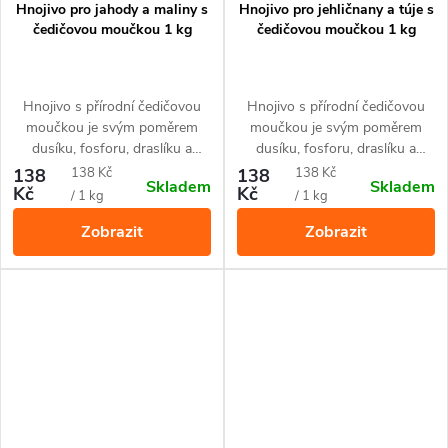
Hnojivo pro jahody a maliny s
Hnojivo pro jehličnany a túje s
čedičovou moučkou 1 kg
čedičovou moučkou 1 kg
Hnojivo s přírodní čedičovou
Hnojivo s přírodní čedičovou
moučkou je svým poměrem
moučkou je svým poměrem
dusíku, fosforu, draslíku a
dusíku, fosforu, draslíku a
železa přizpůsobené pro jahody,
železa přizpůsobené pro
Měrná
Měrná
138
138 Kč
138
138 Kč
Skladem
Skladem
maliny a další drobné ovoce.
všechny druhy jehličnanů a tújí.
Kč
Kč
cena:
cena:
/ 1 kg
/ 1 kg
Zobrazit
Zobrazit