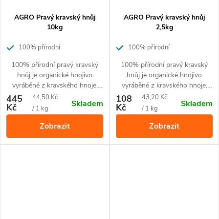
AGRO Pravý kravský hnůj
AGRO Pravý kravský hnůj
10kg
2,5kg
100% přírodní
100% přírodní
100% přírodní pravý kravský
100% přírodní pravý kravský
hnůj je organické hnojivo
hnůj je organické hnojivo
vyráběné z kravského hnoje.
vyráběné z kravského hnoje.
Granulovaná forma hnojiva –
Granulovaná forma hnojiva –
Měrná
Měrná
445
44,50 Kč
108
43,20 Kč
Skladem
Skladem
pro snadnější manipulaci
pro snadnější manipulaci
Kč
Kč
cena:
cena:
/ 1 kg
/ 1 kg
(sušené peletky)
(sušené peletky)
Zobrazit
Zobrazit