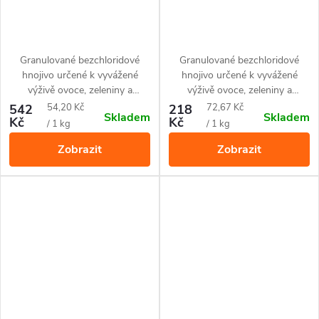
Granulované bezchloridové
Granulované bezchloridové
hnojivo určené k vyvážené
hnojivo určené k vyvážené
výživě ovoce, zeleniny a
výživě ovoce, zeleniny a
okrasných rostlin. U jehličnanů
okrasných rostlin. U jehličnanů
Měrná
Měrná
542
54,20 Kč
218
72,67 Kč
Skladem
Skladem
je účinnou prevencí proti
je účinnou prevencí proti
Kč
Kč
cena:
cena:
/ 1 kg
/ 1 kg
hnědnutí jehlic.
hnědnutí jehlic.
Zobrazit
Zobrazit