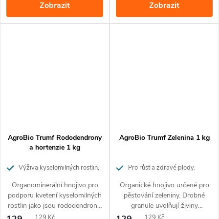
Zobrazit
Zobrazit
3 měsíců.
AgroBio Trumf Rododendrony
AgroBio Trumf Zelenina 1 kg
a hortenzie 1 kg
Výživa kyselomilných rostlin,
Pro růst a zdravé plody.
pro bohaté kvetení
Působí až 3 měsíce.
Organominerální hnojivo pro
Organické hnojivo určené pro
podporu kvetení kyselomilných
pěstování zeleniny. Drobné
rostlin jako jsou rododendrony,
granule uvolňují živiny
hortenzie, azalky, a jiné.
postupně po dobu 3 měsíců.
Měrná
Měrná
129
129 Kč
129
129 Kč