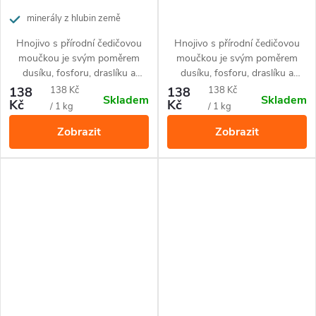
minerály z hlubin země
Hnojivo s přírodní čedičovou
Hnojivo s přírodní čedičovou
moučkou je svým poměrem
moučkou je svým poměrem
dusíku, fosforu, draslíku a
dusíku, fosforu, draslíku a
železa přizpůsobené pro
železa přizpůsobené pro
Měrná
Měrná
138
138 Kč
138
138 Kč
Skladem
Skladem
borůvky.
všechny druhy hortenzií.
Kč
Kč
cena:
cena:
/ 1 kg
/ 1 kg
Zobrazit
Zobrazit