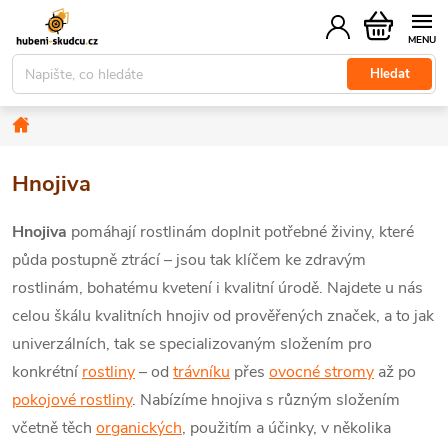
Přejít
Nákupní
na
košík
obsah
Hledat
Domů
Hnojiva
Hnojiva
pomáhají rostlinám doplnit potřebné živiny, které
půda postupně ztrácí –
jsou tak klíčem ke zdravým
rostlinám, bohatému kvetení i kvalitní úrodě. Najdete u nás
celou škálu kvalitních hnojiv od prověřených značek, a to jak
univerzálních, tak se specializovaným složením pro
konkrétní
rostliny
– od
trávníku
přes
ovocné stromy
až po
pokojové rostliny
. Nabízíme hnojiva s různým složením
včetně těch
organických
, použitím a účinky, v několika