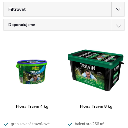
Filtrovat
Ř
Doporučujeme
a
Nejlevnější
V
z
Nejdražší
ý
Nejprodávanější
e
p
Abecedně
n
i
í
s
p
p
Floria Travin 4 kg
Floria Travin 8 kg
r
r
o
granulované trávníkové
balení pro 266 m²