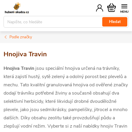
Přejít
Nákupní
na
košík
obsah
Hledat
Podle značky
Hnojiva Travin
Hnojiva Travin
jsou speciální hnojiva určená na trávníky,
která zajistí hustý, sytě zelený a odolný porost bez plevelů a
mechu. Tato kvalitní granulovaná hnojiva od ověřené značky
dodají trávníku potřebné živiny a současně obsahují dva
selektivní herbicidy, které likvidují drobné dvouděložné
plevele, jako jsou sedmikrásky, pampelišky, jitrocel a mnoho
dalších.
Díky obsahu zeolitu také provzdušňují půdu a
zlepšují vodní režim.
Vyberte si z naší nabídky hnojiv Travin