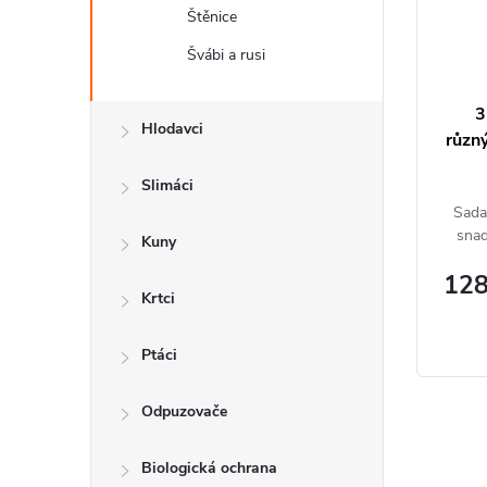
u
s
Štěnice
k
p
Švábi a rusi
t
r
3
ů
Hlodavci
o
různ
d
Slimáci
Sada
u
snad
Kuny
k
128
Krtci
t
ů
Ptáci
Odpuzovače
O
Biologická ochrana