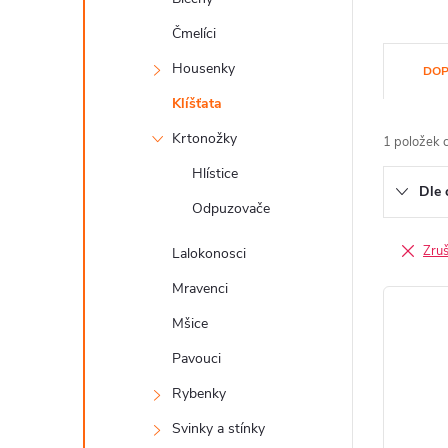
a
n
Čmelíci
Ř
Housenky
n
DOP
a
Klíšťata
í
z
Krtonožky
1
položek 
p
e
Hlístice
a
Dle 
n
Odpuzovače
n
í
Zruši
Lalokonosci
e
p
Mravenci
V
l
Mšice
r
ý
Pavouci
o
p
Rybenky
d
i
Svinky a stínky