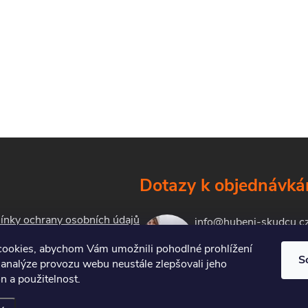
Dotazy k objednávk
nky ochrany osobních údajů
info@hubeni-skudcu.c
ookies, abychom Vám umožnili pohodlné prohlížení
S
 analýze provozu webu neustále zlepšovali jeho
kty
n a použitelnost.