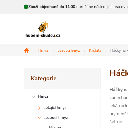
Přejít
Zboží objednané do 11:00
doručíme následující pracovn
na
obsah
Hmyz
Lezoucí hmyz
Klíšťata
Háčky na k
Domů
P
Háčk
Přeskočit
Kategorie
kategorie
o
Háčky na
s
Hmyz
zanechání
t
lékárničk
Létající hmyz
nejmenšíc
r
Lezoucí hmyz
šetrně.
Blechy