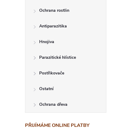
v
Ochrana rostlin
l
á
Antiparazitika
d
Hnojiva
a
Parazitické hlístice
c
Postřikovače
í
p
Ostatní
r
Ochrana dřeva
v
k
PŘIJÍMÁME ONLINE PLATBY