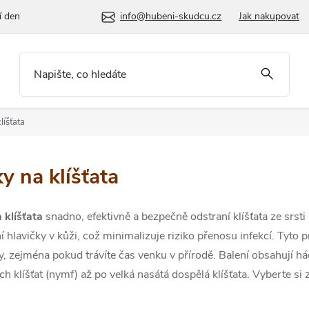
í den
info@hubeni-skudcu.cz
Jak nakupovat
líšťata
y na klíšťata
 klíšťata
snadno, efektivně a bezpečně odstraní klíšťata ze srst
 hlavičky v kůži, což minimalizuje riziko přenosu infekcí. Tyto
y, zejména pokud trávíte čas venku v přírodě. Balení obsahují h
h klíšťat (nymf) až po velká nasátá dospělá klíšťata. Vyberte si z