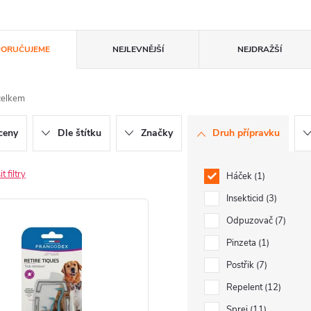
ORUČUJEME
NEJLEVNĚJŠÍ
NEJDRAŽŠÍ
celkem
ceny
Dle štítku
Značky
Druh přípravku
t filtry
Háček
1
Insekticid
3
Odpuzovač
7
Pinzeta
1
Postřik
7
Repelent
12
Sprej
11