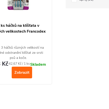
 ks háčků na klíšťata v
ých velikostech Francodex
 3 háčků různých velikostí na
né odstranění klíštat ze srsti
psů a koče.
 Kč
Měrná
42,67 Kč / 1 ks
Skladem
cena:
Zobrazit