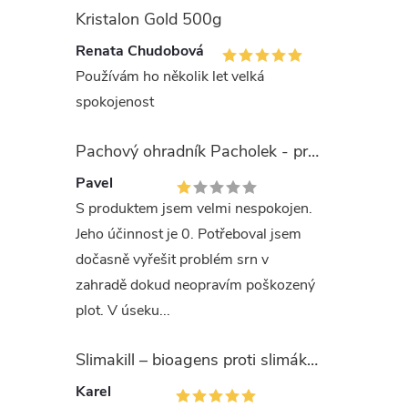
Kristalon Gold 500g
Renata Chudobová
Používám ho několik let velká
spokojenost
Pachový ohradník Pacholek - proti vysoké zvěři
Pavel
S produktem jsem velmi nespokojen.
Jeho účinnost je 0. Potřeboval jsem
dočasně vyřešit problém srn v
zahradě dokud neopravím poškozený
plot. V úseku...
Slimakill – bioagens proti slimákům (12 mil.)
Karel