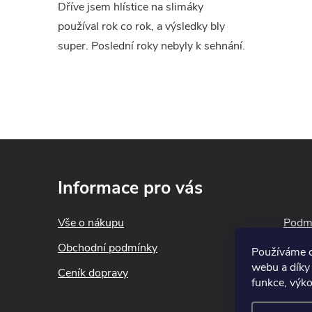
Dříve jsem hlístice na slimáky
používal rok co rok, a výsledky bly
super. Poslední roky nebyly k sehnání.
Z
á
Informace pro vás
p
a
Vše o nákupu
Podmí
t
Obchodní podmínky
Blog
Používáme c
í
webu a díky
Ceník dopravy
Konta
funkce, výko