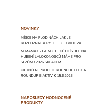
y
v
ý
NOVINKY
p
MŠICE NA PLODINÁCH: JAK JE
i
ROZPOZNAT A RYCHLE ZLIKVIDOVAT
s
NEMAMAX - PARAZITICKÉ HLÍSTICE NA
HUBENÍ LALOKONOSCŮ MÁME PRO
u
SEZÓNU 2026 SKLADEM
UKONČENÍ PRODEJE ROUNDUP FLEX A
ROUNDUP BIAKTIV K 15.6.2025
NAPOSLEDY HODNOCENÉ
PRODUKTY