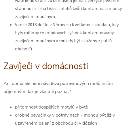
Například v roce 2015 musela jedna z velkých pekáren
stáhnout z trhu tisíce chlebů kvůli kontaminaci mouky
zavíječem moučným.
V roce 2018 došlo v Německu k velkému skandálu, kdy
byly miliony čokoládových tyčinek kontaminovány
zavíječem moučným a musely být staženy z pultů
obchodů.
Zavíječi v domácnosti
Ani doma ale není návštěva potravinových molů ničím
příjemným. Jak je vlastně poznat?
přítomnost dospělých motýlů v bytě
drobné pavučinky v potravinách - mohou být již v
uzavřeném balení z obchodu či v dózách