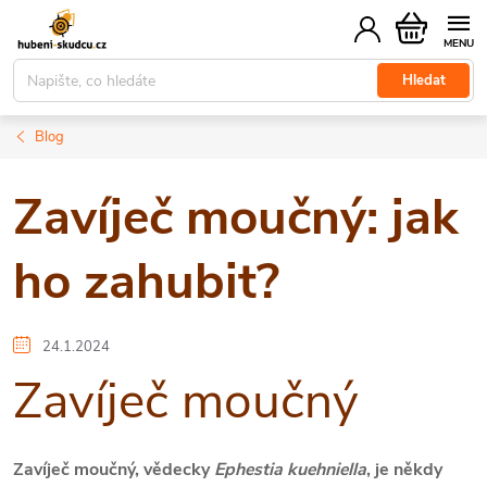
Přejít
Nákupní
na
košík
obsah
Hledat
Blog
Zavíječ moučný: jak
ho zahubit?
24.1.2024
Zavíječ moučný
Zavíječ moučný, vědecky
Ephestia kuehniella
, je někdy