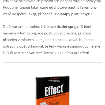
zda se ve skladovacích prostorách dospělí zavíječi vyskytují.
Podobně fungují také různé
odchytové pasti s feromony
,
které dospělce lákají, případně
UV lampy proti hmyzu
.
Další variantou mohou být
insekticidní spreje
. S těmi
musíme v tomto případě postupovat opatrně, protože
přecejen v místech, kam je hodláme aplikovat, budeme
potraviny opět skladovat. Je tedy vhodné sáhnout po nějaké
BIO či rostlinné variantě šetrné k okolnímu prostředí.