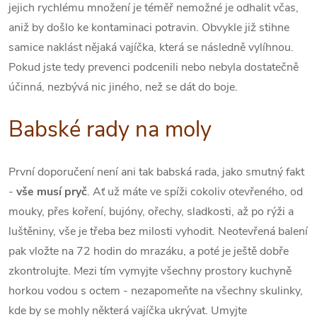
jejich rychlému množení je téměř nemožné je odhalit včas,
aniž by došlo ke kontaminaci potravin. Obvykle již stihne
samice naklást nějaká vajíčka, která se následně vylíhnou.
Pokud jste tedy prevenci podcenili nebo nebyla dostatečně
účinná, nezbývá nic jiného, než se dát do boje.
Babské rady na moly
První doporučení není ani tak babská rada, jako smutný fakt
-
vše musí pryč
. Ať už máte ve spíži cokoliv otevřeného, od
mouky, přes koření, bujóny, ořechy, sladkosti, až po rýži a
luštěniny, vše je třeba bez milosti vyhodit. Neotevřená balení
pak vložte na 72 hodin do mrazáku, a poté je ještě dobře
zkontrolujte. Mezi tím vymyjte všechny prostory kuchyně
horkou vodou s octem - nezapomeňte na všechny skulinky,
kde by se mohly některá vajíčka ukrývat. Umyjte