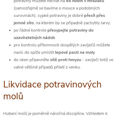
potraviny můžete nechat na
48 hodin v mrazáku
(samozřejmě se bavíme o mouce a podobných
surovinách), sypké potraviny je dobré
přesít přes
jemné síto
, na kterém by se případně zachytily larvy.
po řádné kontrole
přesypejte potraviny do
uzavíratelných nádob
pro kontrolu přítomnosti dospělých zavíječů můžete
navíc do spíže umístit
lepové pasti na moly
do oken připevněte
sítě proti hmyzu
- zavíječi totiž ve
valné většině případů přiletí z venku.
Likvidace potravinových
molů
Hubení molů je poměrně náročná disciplína. Vzhledem k