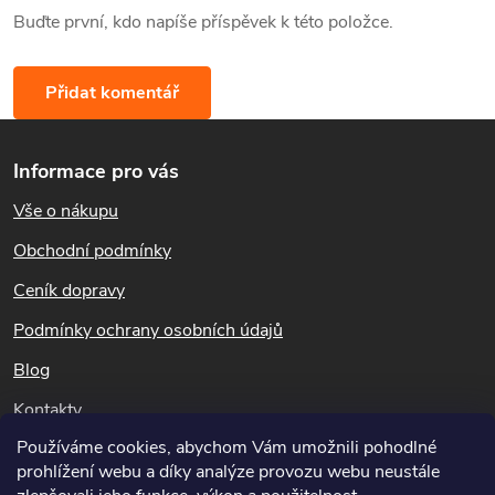
Buďte první, kdo napíše příspěvek k této položce.
Přidat komentář
Z
Informace pro vás
á
Vše o nákupu
p
Obchodní podmínky
a
Ceník dopravy
t
Podmínky ochrany osobních údajů
Blog
í
Kontakty
Používáme cookies, abychom Vám umožnili pohodlné
Dotazy k objednávkám
prohlížení webu a díky analýze provozu webu neustále