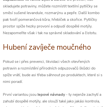
skladujete potraviny, můžete rozmístit textilní pytlíčky se
směsí sušené levandule, rozmarýnu a pepře. Další kombo
pak tvoří pomerančová kůra, hřebíček a skořice. Pytlíčky
prostor spíže hezky provoní a odpudí dospělé motýly.
Nezapomeňte však i tak na správné skladování a čistotu.
Hubení zavíječe moučného
Pokud se i přes prevenci, likvidaci všech otevřených
potravin a rozmístění přírodních odpuzovačů škůdci do
spíže vrátí, bude asi třeba sáhnout po produktech, které si s
nimi poradí.
První variantou jsou
lepové návnady
- ty nejenže zachytí a
zahubí dospělé motýly, ale slouží také jako jakási kontrola,