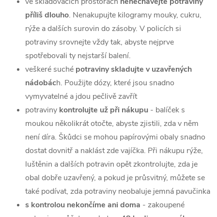
ve skladovacích prostorách
nenechávejte potraviny
příliš dlouho
. Nenakupujte kilogramy mouky, cukru,
rýže a dalších surovin do zásoby. V policích si
potraviny srovnejte vždy tak, abyste nejprve
spotřebovali ty nejstarší balení.
veškeré suché
potraviny skladujte v uzavřených
nádobác
h. Použijte dózy, které jsou snadno
vymyvatelné a jdou pečlivě zavřít
potraviny
kontrolujte už při nákupu
- balíček s
moukou několikrát otočte, abyste zjistili, zda v něm
není díra. Škůdci se mohou papírovými obaly snadno
dostat dovnitř a naklást zde vajíčka. Při nákupu rýže,
luštěnin a dalších potravin opět zkontrolujte, zda je
obal dobře uzavřený, a pokud je průsvitný, můžete se
také podívat, zda potraviny neobaluje jemná pavučinka
s kontrolou nekončíme ani doma
- zakoupené