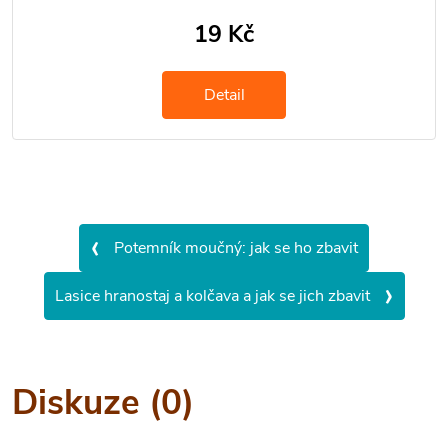
19 Kč
Detail
‹
Potemník moučný: jak se ho zbavit
›
Lasice hranostaj a kolčava a jak se jich zbavit
Diskuze (0)