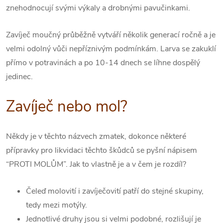
znehodnocují svými výkaly a drobnými pavučinkami.
Zavíječ moučný průběžně vytváří několik generací ročně a je
velmi odolný vůči nepříznivým podmínkám. Larva se zakuklí
přímo v potravinách a po 10-14 dnech se líhne dospělý
jedinec.
Zavíječ nebo mol?
Někdy je v těchto názvech zmatek, dokonce některé
přípravky pro likvidaci těchto škůdců se pyšní nápisem
“PROTI MOLŮM”. Jak to vlastně je a v čem je rozdíl?
Čeleď molovití i zavíječovití patří do stejné skupiny,
tedy mezi motýly.
Jednotlivé druhy jsou si velmi podobné, rozlišují je