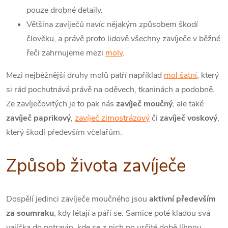
pouze drobné detaily.
Většina zavíječů navíc nějakým způsobem škodí
člověku, a právě proto lidově všechny zavíječe v běžné
řeči zahrnujeme mezi
moly
.
Mezi nejběžnější druhy molů patří například
mol šatní
, který
si rád pochutnává právě na oděvech, tkaninách a podobně.
Ze zavíječovitých je to pak nás
zavíječ moučný
, ale také
zavíječ paprikový
,
zavíječ zimostrázový
či
zavíječ voskový
,
který škodí především včelařům.
Způsob života zavíječe
Dospělí jedinci zavíječe moučného jsou
aktivní především
za soumraku
, kdy létají a páří se. Samice poté kladou svá
vajíčka do potravin, kde se z nich po určité době líhnou