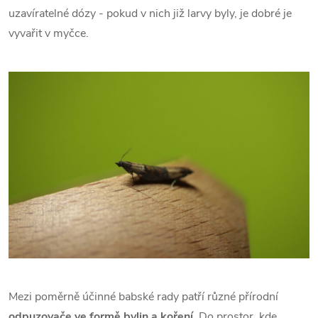
uzavíratelné dózy - pokud v nich již larvy byly, je dobré je
vyvařit v myčce.
Mezi poměrně účinné babské rady patří různé přírodní
odpuzovače ve formě bylin a koření
. Do prostor, kde