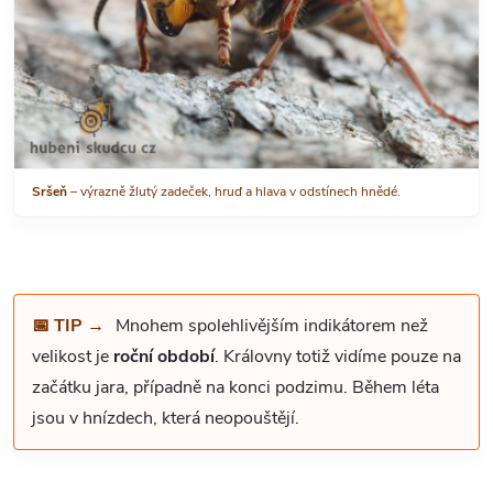
Sršeň
– výrazně žlutý zadeček, hruď a hlava v odstínech hnědé.
📅 TIP →
Mnohem spolehlivějším indikátorem než
velikost je
roční období
. Královny totiž vidíme pouze na
začátku jara, případně na konci podzimu. Během léta
jsou v hnízdech, která neopouštějí.