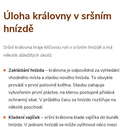
Úloha královny v sršním
hnízdě
Sršní královna hraje klíčovou roli v sršním hnízdě a má
několik důležitých úkolů:
Zakládání hnízda
– královna je odpovědná za vyhledání
vhodného místa a stavbu nového hnízda. To obvykle
provádí v první polovině května. Stavbu zahajuje
vytvořením první plástve, na kterou postupně přidává
ochranný obal. V průběhu času se hnízdo rozšiřuje na
několik poschodí.
Kladení vajíček
– sršní královna klade vajíčka do buněk
hnízda. V jednom hnízdě se může vylíhnout něco mezi