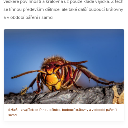
veškeré povinnosti a královna už pouze klade vajíčka. Z těch
se líhnou především dělnice, ale také další budoucí královny
a v období páření i samci.
Sršeň
– z vajíček se líhnou dělnice, budoucí královny a v období páření i
samci.