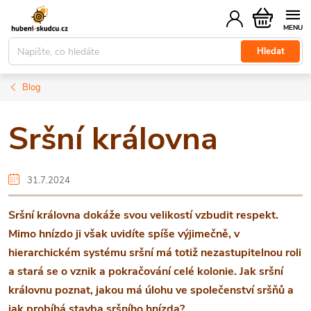
Přejít
Nákupní
na
košík
obsah
Hledat
Blog
Sršní královna
31.7.2024
Sršní královna dokáže svou velikostí vzbudit respekt.
Mimo hnízdo ji však uvidíte spíše výjimečně, v
hierarchickém systému sršní má totiž nezastupitelnou roli
a stará se o vznik a pokračování celé kolonie. Jak sršní
královnu poznat, jakou má úlohu ve společenství sršňů a
jak probíhá stavba sršního hnízda?