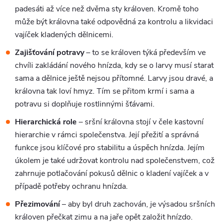
padesáti až více než dvěma sty královen. Kromě toho
může být královna také odpovědná za kontrolu a likvidaci
vajíček kladených dělnicemi.
Zajišťování potravy
– to se královen týká především ve
chvíli zakládání nového hnízda, kdy se o larvy musí starat
sama a dělnice ještě nejsou přítomné. Larvy jsou dravé, a
královna tak loví hmyz. Tím se přitom krmí i sama a
potravu si doplňuje rostlinnými šťávami.
Hierarchická role
– sršní královna stojí v čele kastovní
hierarchie v rámci společenstva. Její přežití a správná
funkce jsou klíčové pro stabilitu a úspěch hnízda. Jejím
úkolem je také udržovat kontrolu nad společenstvem, což
zahrnuje potlačování pokusů dělnic o kladení vajíček a v
případě potřeby ochranu hnízda.
Přezimování
– aby byl druh zachován, je výsadou sršních
královen přečkat zimu a na jaře opět založit hnízdo.