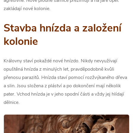
agresivně. Nové plodné samice přezimují a na jaře opět
zakládají nové kolonie.
Stavba hnízda a založení
kolonie
Královny staví pokaždé nové hnízdo. Nikdy nevyužívají
opuštěná hnízda z minulých let, pravděpodobně kvůli
přenosu parazitů. Hnízda staví pomocí rozžvýkaného dřeva
a slin. Jsou složena z pláství a po dokončení mají několik
pater. Vchod hnízda je v jeho spodní části a vždy jej hlídají
dělnice.