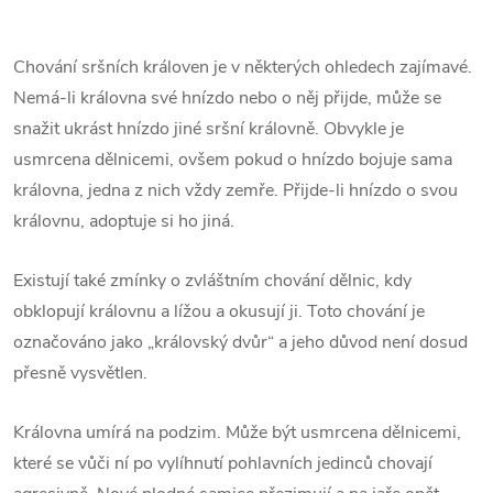
Chování sršních královen je v některých ohledech zajímavé.
Nemá-li královna své hnízdo nebo o něj přijde, může se
snažit ukrást hnízdo jiné sršní královně. Obvykle je
usmrcena dělnicemi, ovšem pokud o hnízdo bojuje sama
královna, jedna z nich vždy zemře. Přijde-li hnízdo o svou
královnu, adoptuje si ho jiná.
Existují také zmínky o zvláštním chování dělnic, kdy
obklopují královnu a lížou a okusují ji. Toto chování je
označováno jako „královský dvůr“ a jeho důvod není dosud
přesně vysvětlen.
Královna umírá na podzim. Může být usmrcena dělnicemi,
které se vůči ní po vylíhnutí pohlavních jedinců chovají