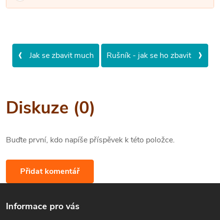
‹
›
Jak se zbavit much
Rušník - jak se ho zbavit
Diskuze (0)
Buďte první, kdo napíše příspěvek k této položce.
Přidat komentář
Z
Informace pro vás
á