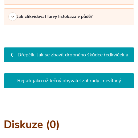
Jak zlikvidovat larvy listokaza v půdě?
‹
Dřepčík: Jak se zbavit drobného škůdce ředkviček a
dalších plodin?
Rejsek jako užitečný obyvatel zahrady i nevítaný
›
škůdce
Diskuze (0)