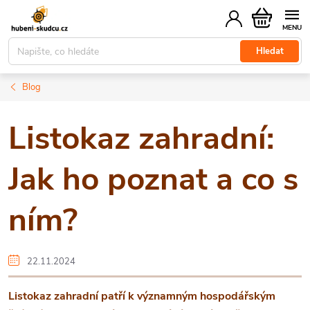
Přejít
Nákupní
na
košík
obsah
Hledat
Blog
Listokaz zahradní:
Jak ho poznat a co s
ním?
22.11.2024
Listokaz zahradní patří k významným hospodářským