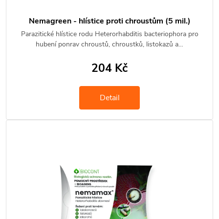
Nemagreen - hlístice proti chroustům (5 mil.)
Parazitické hlístice rodu Heterorhabditis bacteriophora pro
hubení ponrav chroustů, chroustků, listokazů a…
204 Kč
Detail