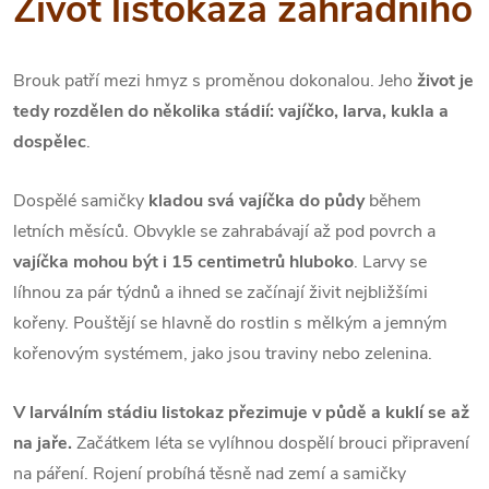
Život listokaza zahradního
Brouk patří mezi hmyz s proměnou dokonalou. Jeho
život je
tedy rozdělen do několika stádií: vajíčko, larva, kukla a
dospělec
.
Dospělé samičky
kladou svá vajíčka do půdy
během
letních měsíců. Obvykle se zahrabávají až pod povrch a
vajíčka mohou být i 15 centimetrů hluboko
. Larvy se
líhnou za pár týdnů a ihned se začínají živit nejbližšími
kořeny. Pouštějí se hlavně do rostlin s mělkým a jemným
kořenovým systémem, jako jsou traviny nebo zelenina.
V larválním stádiu listokaz přezimuje v půdě a kuklí se až
na jaře.
Začátkem léta se vylíhnou dospělí brouci připravení
na páření. Rojení probíhá těsně nad zemí a samičky