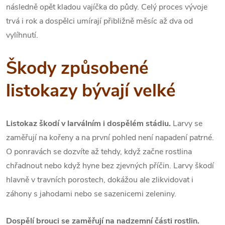
následně opět kladou vajíčka do půdy. Celý proces vývoje
trvá i rok a dospělci umírají přibližně měsíc až dva od
vylíhnutí.
Škody způsobené
listokazy bývají velké
Listokaz škodí v larválním i dospělém stádiu.
Larvy se
zaměřují na kořeny a na první pohled není napadení patrné.
O ponravách se dozvíte až tehdy, když začne rostlina
chřadnout nebo když hyne bez zjevných příčin. Larvy škodí
hlavně v travních porostech, dokážou ale zlikvidovat i
záhony s jahodami nebo se sazenicemi zeleniny.
Dospělí brouci se zaměřují na nadzemní části rostlin.