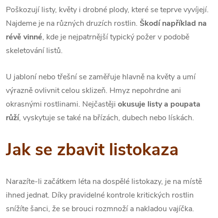
Poškozují listy, květy i drobné plody, které se teprve vyvíjejí.
Najdeme je na různých druzích rostlin.
Škodí například na
révě vinné
, kde je nejpatrnější typický požer v podobě
skeletování listů.
U jabloní nebo třešní se zaměřuje hlavně na květy a umí
výrazně ovlivnit celou sklizeň. Hmyz nepohrdne ani
okrasnými rostlinami. Nejčastěji
okusuje listy a poupata
růží
, vyskytuje se také na břízách, dubech nebo lískách.
Jak se zbavit listokaza
Narazíte-li začátkem léta na dospělé listokazy, je na místě
ihned jednat. Díky pravidelné kontrole kritických rostlin
snížíte šanci, že se brouci rozmnoží a nakladou vajíčka.