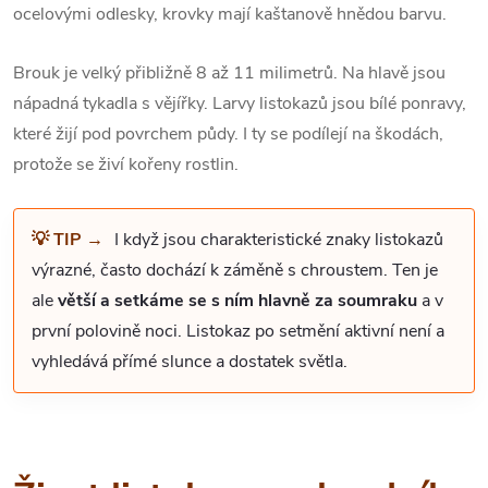
ocelovými odlesky, krovky mají kaštanově hnědou barvu.
Brouk je velký přibližně 8 až 11 milimetrů. Na hlavě jsou
nápadná tykadla s vějířky. Larvy listokazů jsou bílé ponravy,
které žijí pod povrchem půdy. I ty se podílejí na škodách,
protože se živí kořeny rostlin.
💡 TIP →
I když jsou charakteristické znaky listokazů
výrazné, často dochází k záměně s chroustem. Ten je
ale
větší a setkáme se s ním hlavně za soumraku
a v
první polovině noci. Listokaz po setmění aktivní není a
vyhledává přímé slunce a dostatek světla.