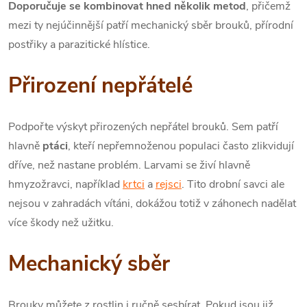
Doporučuje se kombinovat hned několik metod
, přičemž
mezi ty nejúčinnější patří mechanický sběr brouků, přírodní
postřiky a parazitické hlístice.
Přirození nepřátelé
Podpořte výskyt přirozených nepřátel brouků. Sem patří
hlavně
ptáci
, kteří nepřemnoženou populaci často zlikvidují
dříve, než nastane problém. Larvami se živí hlavně
hmyzožravci, například
krtci
a
rejsci
. Tito drobní savci ale
nejsou v zahradách vítáni, dokážou totiž v záhonech nadělat
více škody než užitku.
Mechanický sběr
Brouky můžete z rostlin i ručně sesbírat. Pokud jsou již