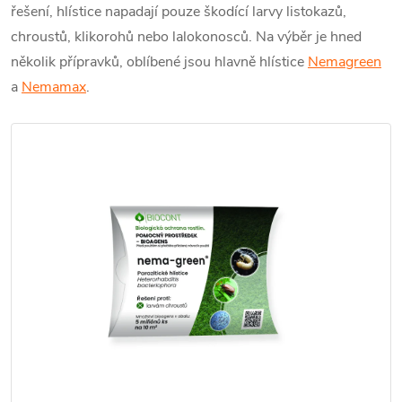
řešení, hlístice napadají pouze škodící larvy listokazů,
chroustů, klikorohů nebo lalokonosců. Na výběr je hned
několik přípravků, oblíbené jsou hlavně hlístice
Nemagreen
a
Nemamax
.