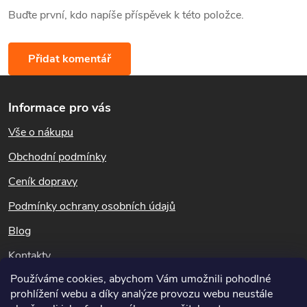
Buďte první, kdo napíše příspěvek k této položce.
Přidat komentář
Z
Informace pro vás
á
Vše o nákupu
p
Obchodní podmínky
a
Ceník dopravy
t
Podmínky ochrany osobních údajů
Blog
í
Kontakty
Používáme cookies, abychom Vám umožnili pohodlné
Dotazy k objednávkám
prohlížení webu a díky analýze provozu webu neustále