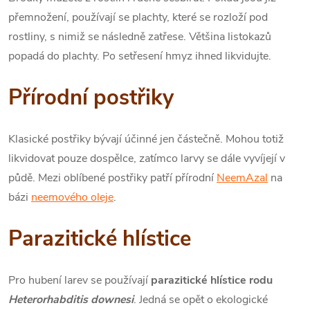
přemnožení, používají se plachty, které se rozloží pod
rostliny, s nimiž se následně zatřese. Většina listokazů
popadá do plachty. Po setřesení hmyz ihned likvidujte.
Přírodní postřiky
Klasické postřiky bývají účinné jen částečně. Mohou totiž
likvidovat pouze dospělce, zatímco larvy se dále vyvíjejí v
půdě. Mezi oblíbené postřiky patří přírodní
NeemAzal
na
bázi
neemového oleje
.
Parazitické hlístice
Pro hubení larev se používají
parazitické hlístice rodu
Heterorhabditis downesi
. Jedná se opět o ekologické