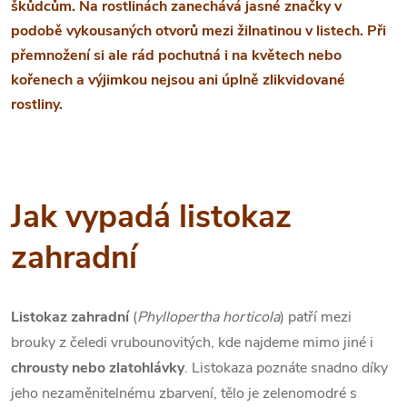
škůdcům. Na rostlinách zanechává jasné značky v
podobě vykousaných otvorů mezi žilnatinou v listech. Při
přemnožení si ale rád pochutná i na květech nebo
kořenech a výjimkou nejsou ani úplně zlikvidované
rostliny.
Jak vypadá listokaz
zahradní
Listokaz zahradní
(
Phyllopertha horticola
) patří mezi
brouky z čeledi vrubounovitých, kde najdeme mimo jiné i
chrousty nebo zlatohlávky
. Listokaza poznáte snadno díky
jeho nezaměnitelnému zbarvení, tělo je zelenomodré s