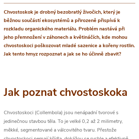
Chvostoskok je drobný bezobratlý živočich, který je
běžnou součástí ekosystémů a přirozeně přispívá k
rozkladu organického materiálu. Problém nastává při
jeho přemnožení v záhonech a květináčích, kde mohou
chvostoskoci poškozovat mladé sazenice a kořeny rostlin.
Jak tento hmyz rozpoznat a jak se ho účinně zbavit?
Jak poznat chvostoskoka
Chvostoskoci (Collembola) jsou nenápadní tvorové s
jedinečnou stavbou těla. To je velké 0,2 až 2 milimetry,
měkké, segmentované a válcovitého tvaru. Přestože
chvostoskoci nemají křídla, dokážou se rychle a efektivně