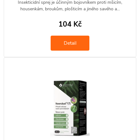
Insekticidní sprej je účinným bojovníkem proti mšicím,
housenkám, broukům, plošticím a jiného savého a…
104 Kč
Detail