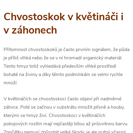
Chvostoskok v květináči i
v záhonech
Přítomnost chvostoskoků je často prvním signálem, že půda
je příliš vlhká nebo že se v ní hromadí organický materiál.
Tento hmyz totiž vyhledává především vlhké prostředí
bohaté na živiny a díky těmto podmínkám se velmi rychle
množí.
V květináčích se chvostoskoci často objeví při nadměrné
zálivce. Poté se začnou v substrátu množit plísně a houby,
kterými se hmyz živí. Chvostoskoci v květináčích
pokojových rostlin mají nejčastěji bílou až průsvitnou barvu.
Zpočátku nemusí způsobit velké škody, je ale nutný včasný