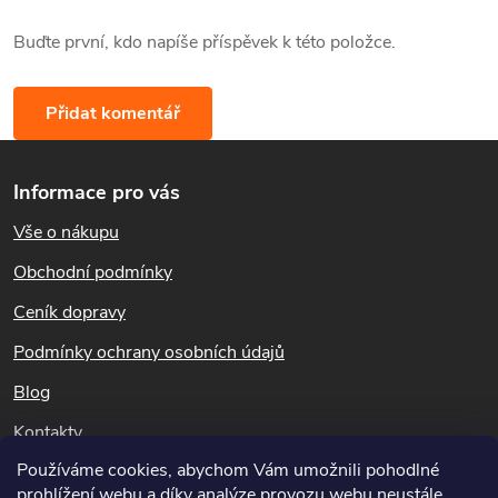
Buďte první, kdo napíše příspěvek k této položce.
Přidat komentář
Z
Informace pro vás
á
Vše o nákupu
p
Obchodní podmínky
a
Ceník dopravy
t
Podmínky ochrany osobních údajů
Blog
í
Kontakty
Používáme cookies, abychom Vám umožnili pohodlné
Dotazy k objednávkám
prohlížení webu a díky analýze provozu webu neustále