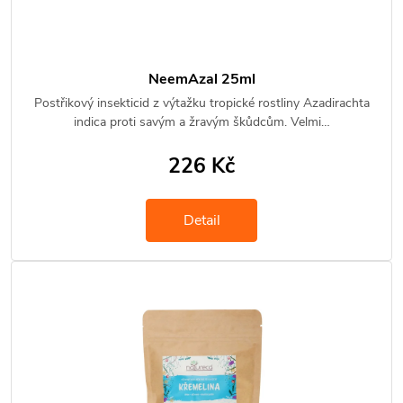
NeemAzal 25ml
Postřikový insekticid z výtažku tropické rostliny Azadirachta
indica proti savým a žravým škůdcům. Velmi…
226 Kč
Detail