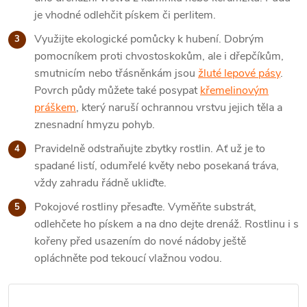
je vhodné odlehčit pískem či perlitem.
Využijte ekologické pomůcky k hubení. Dobrým
pomocníkem proti chvostoskokům, ale i dřepčíkům,
smutnicím nebo třásněnkám jsou
žluté lepové pásy
.
Povrch půdy můžete také posypat
křemelinovým
práškem
, který naruší ochrannou vrstvu jejich těla a
znesnadní hmyzu pohyb.
Pravidelně odstraňujte zbytky rostlin. Ať už je to
spadané listí, odumřelé květy nebo posekaná tráva,
vždy zahradu řádně ukliďte.
Pokojové rostliny přesaďte. Vyměňte substrát,
odlehčete ho pískem a na dno dejte drenáž. Rostlinu i s
kořeny před usazením do nové nádoby ještě
opláchněte pod tekoucí vlažnou vodou.