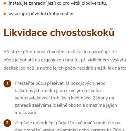
instalujte zahradní jezírko pro větší biodiverzitu,
vysazujte původní druhy rostlin.
Likvidace chvostoskoků
Přestože přítomnost chvostoskoků často naznačuje, že
půda je bohatá na organickou hmotu, při viditelném výskytu
desítek jedinců je nutné jejich počty rapidně snížit. Jak na to:
Přestaňte půdu přelévat. U pokojových nebo
balkonových rostlin jsou skvělým řešením
samozavlažovací truhlíky a květináče. Záhony na
zahradě zaléváme ideálně obden a omezíme jejich
mulčování.
Zlepšete odvodnění půdy. Do květináčů umístěte na
dno drenážní vrstvu z kamínků nebo keramzitu. Půdu