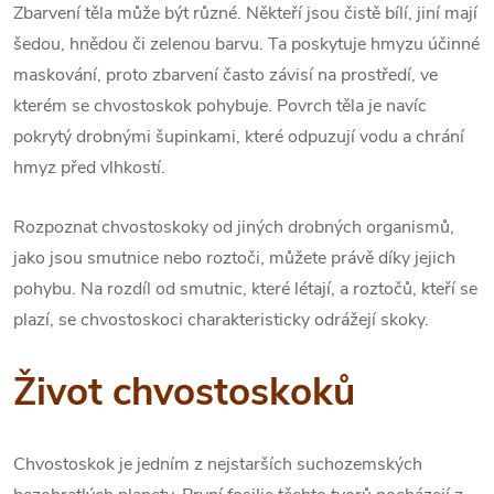
Zbarvení těla může být různé. Někteří jsou čistě bílí, jiní mají
šedou, hnědou či zelenou barvu. Ta poskytuje hmyzu účinné
maskování, proto zbarvení často závisí na prostředí, ve
kterém se chvostoskok pohybuje. Povrch těla je navíc
pokrytý drobnými šupinkami, které odpuzují vodu a chrání
hmyz před vlhkostí.
Rozpoznat chvostoskoky od jiných drobných organismů,
jako jsou smutnice nebo roztoči, můžete právě díky jejich
pohybu. Na rozdíl od smutnic, které létají, a roztočů, kteří se
plazí, se chvostoskoci charakteristicky odrážejí skoky.
Život chvostoskoků
Chvostoskok je jedním z nejstarších suchozemských