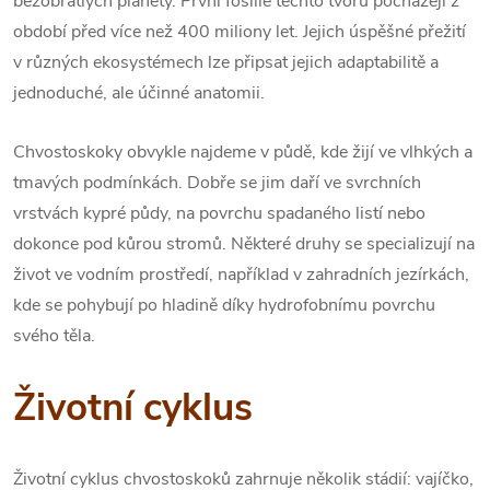
bezobratlých planety. První fosilie těchto tvorů pocházejí z
období před více než 400 miliony let. Jejich úspěšné přežití
v různých ekosystémech lze připsat jejich adaptabilitě a
jednoduché, ale účinné anatomii.
Chvostoskoky obvykle najdeme v půdě, kde žijí ve vlhkých a
tmavých podmínkách. Dobře se jim daří ve svrchních
vrstvách kypré půdy, na povrchu spadaného listí nebo
dokonce pod kůrou stromů. Některé druhy se specializují na
život ve vodním prostředí, například v zahradních jezírkách,
kde se pohybují po hladině díky hydrofobnímu povrchu
svého těla.
Životní cyklus
Životní cyklus chvostoskoků zahrnuje několik stádií: vajíčko,