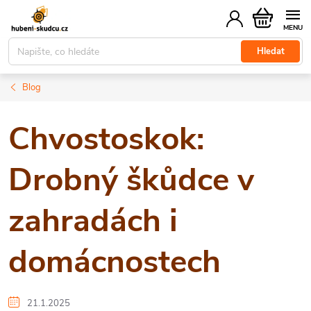
Přejít
Nákupní
na
košík
obsah
Hledat
Blog
Chvostoskok:
Drobný škůdce v
zahradách i
domácnostech
21.1.2025