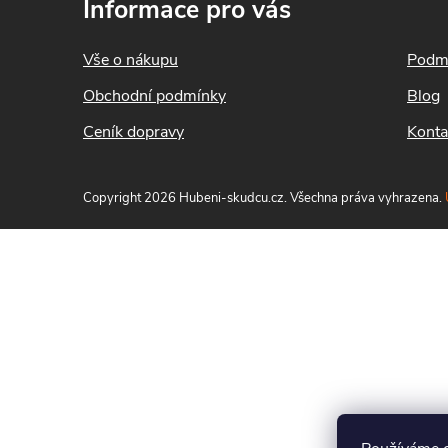
Informace pro vás
p
a
Vše o nákupu
Podmí
t
Obchodní podmínky
Blog
í
Ceník dopravy
Konta
Copyright 2026
Hubeni-skudcu.cz
. Všechna práva vyhrazena.