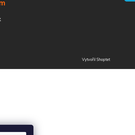
ám
z
Vytvořil Shoptet