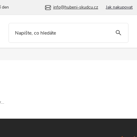
í den
info@hubeni-skudcu.cz
Jak nakupovat
..