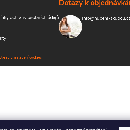
Dotazy k objednávk
nky ochrany osobních údajů
info@hubeni-skudcu.c
kty
Upravit nastavení cookies