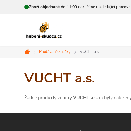
Přejít
Zboží objednané do 11:00
doručíme následující pracovn
na
obsah
Prodávané značky
VUCHT a.s.
Domů
VUCHT a.s.
Žádné produkty značky
VUCHT a.s.
nebyly nalezeny.
Z
á