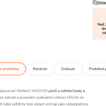
Dota
Nad 
do
z
s produktu
Recenze
Diskuze
Podobné 
 odpuzovač Weitech WK2030
plaší a odhání hady a
ze zahrad a pozemků vydáváním vibrací šířících se
i nebo ještěrky tuto oblast vnímají jako nebezpečnou