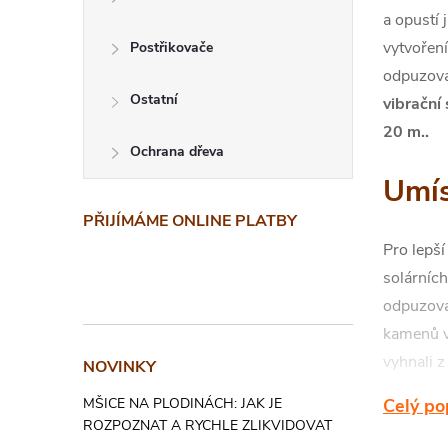
a opustí 
vytvoření
Postřikovače
odpuzova
Ostatní
vibrační
20 m..
Ochrana dřeva
Umís
PŘIJÍMÁME ONLINE PLATBY
Pro lepší
solárníc
odpuzova
kamenů v 
vyhnali z
NOVINKY
MŠICE NA PLODINÁCH: JAK JE
Celý po
Při první
ROZPOZNAT A RYCHLE ZLIKVIDOVAT
dobu ales