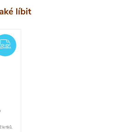
ZDARMA
ZDARMA
0
 krtků,