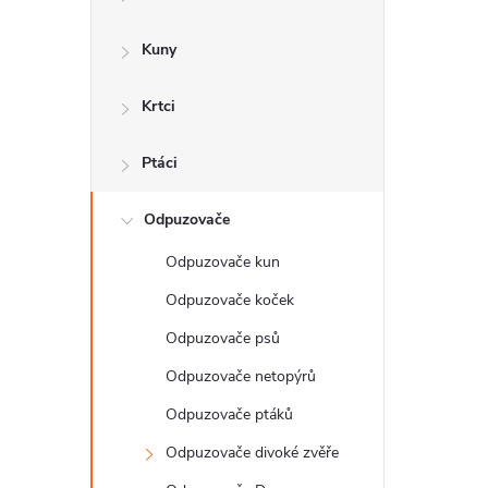
a
n
Kuny
n
Krtci
í
p
Ptáci
a
Odpuzovače
n
Odpuzovače kun
e
Odpuzovače koček
l
Odpuzovače psů
Odpuzovače netopýrů
Odpuzovače ptáků
Odpuzovače divoké zvěře