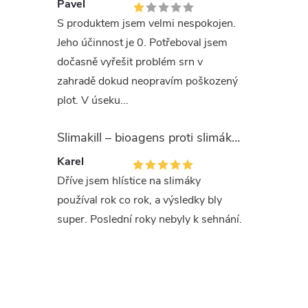
sol
Pavel
Vlo
S produktem jsem velmi nespokojen.
až 
Jeho účinnost je 0. Potřeboval jsem
pla
dočasně vyřešit problém srn v
zvět
zahradě dokud neopravím poškozený
Při
plot. V úseku...
net
Půd
Slimakill – bioagens proti slimákům (12 mil.)
se 
Karel
Že 
Dříve jsem hlístice na slimáky
kon
používal rok co rok, a výsledky bly
Zdr
super. Poslední roky nebyly k sehnání.
Weitech 
panel nap
je provoz