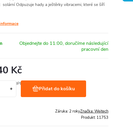
:
solární
Odpuzuje hady a ještěrky vibracemi, které se šíří
 informace
m
40 Kč
 Kč bez DPH
Přidat do košíku
/ 1 ks
Záruka
:
2 roky
Značka:
Weitech
Produkt:
11753