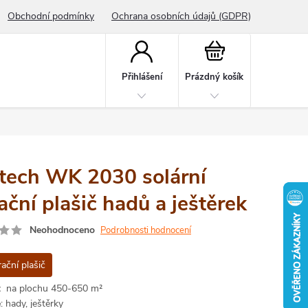
Obchodní podmínky
Ochrana osobních údajů (GDPR)
Nákupní
košík
Přihlášení
Prázdný košík
tech WK 2030 solární
ační plašič hadů a ještěrek
Neohodnoceno
Podrobnosti hodnocení
ační plašič
t:
na plochu 450-650 m²
e
: hady, ještěrky