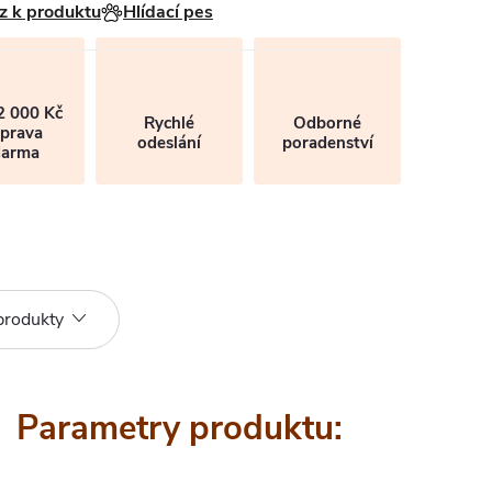
z k produktu
Hlídací pes
2 000 Kč
Rychlé
Odborné
prava
odeslání
poradenství
darma
produkty
Parametry produktu: