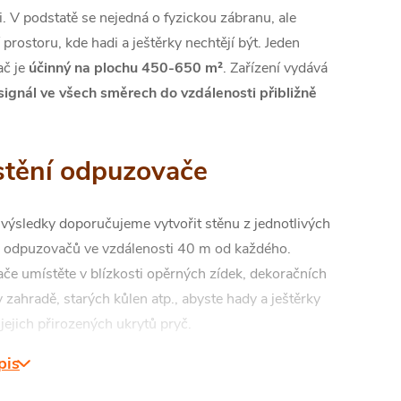
ji. V podstatě se nejedná o fyzickou zábranu, ale
 prostoru, kde hadi a ještěrky nechtějí být. Jeden
č je
účinný na plochu 450-650 m²
. Zařízení vydává
 signál ve všech směrech do vzdálenosti přibližně
tění odpuzovače
 výsledky doporučujeme vytvořit stěnu z jednotlivých
h odpuzovačů ve vzdálenosti 40 m od každého.
če umístěte v blízkosti opěrných zídek, dekoračních
zahradě, starých kůlen atp., abyste hady a ještěrky
 jejich přirozených ukrytů pryč.
pis
 instalaci odpuzovače zajistěte, aby do prostoru po
poň jedné hodiny nevstupovaly děti a zvířata pro