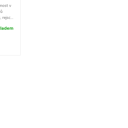
nost v
rů
 rejsci,
kladem
zvlášť)