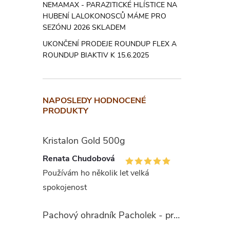
NEMAMAX - PARAZITICKÉ HLÍSTICE NA
případ, ž
HUBENÍ LALOKONOSCŮ MÁME PRO
SEZÓNU 2026 SKLADEM
Solární o
UKONČENÍ PRODEJE ROUNDUP FLEX A
podobě za
ROUNDUP BIAKTIV K 15.6.2025
vodotěsný
hrozí po 
NAPOSLEDY HODNOCENÉ
Inst
PRODUKTY
Kristalon Gold 500g
Stl
Renata Chudobová
vod
Používám ho několik let velká
zap
spokojenost
Nás
Při
Pachový ohradník Pacholek - proti vysoké zvěři
vho