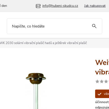
í den
info@hubeni-skudcu.cz
Jak nakupovat
WK 2030 solární vibrační plašič hadů a ještěrek
vibrační plašič
Wei
vibr
vibr
účinnos
odpuzuj