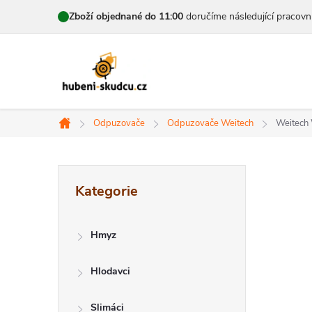
Přejít
Zboží objednané do 11:00
doručíme následující pracovn
na
obsah
Odpuzovače
Odpuzovače Weitech
Weitech 
Domů
P
Přeskočit
Kategorie
kategorie
o
s
Hmyz
t
Hlodavci
r
Slimáci