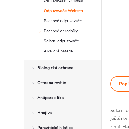
Odpuzovače Deramax
Odpuzovače Weitech
Pachové odpuzovače
Pachové ohradníky
Solární odpuzovače
Alkalické baterie
Biologická ochrana
Ochrana rostlin
Popi
Antiparazitika
Solární
Hnojiva
ještěrky
zemí. Had
Parazitické hlístice