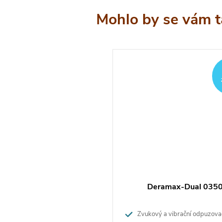
e hadi budou vylézat ze svých úkrytů.
dpuzovač je vyrobený tak, aby zvládal vlhkost, ať už v
lévání, deštěči sněhu. Je voděodolný, ale není
 . Proto byste ho neměli umisťovat na místě, kde
dešti větší vrstva stojící vody.
alace odpuzovače
ačte tlačítko ON na spodní straně hlavy. Poté propojte
iče které trčí s hlavice s vodiči, které trčí ze
ichovací trubky.
ledně upevněte horní část jednotky na trubku.
Deramax-Dual 035
 instalaci se vyhněte příliš vlhké a zmrzlé půdě. Na
dné vybrané místo vykopejte díru o délce trubky
Zvukový a vibrační odpuzovač