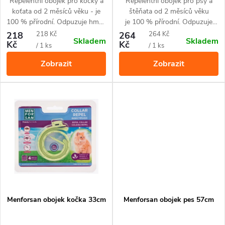
o
Repelentní obojek pro kočky a
Repelentní obojek pro psy a
d
koťata od 2 měsíců věku - je
štěňata od 2 měsíců věku
d
100 % přírodní. Odpuzuje hmyz
je 100 % přírodní. Odpuzuje
u
sajíci krev, redukuje svědění a
hmyz sajíci krev, redukuje
Měrná
Měrná
218
218 Kč
264
264 Kč
Skladem
Skladem
u
podráždění kůže a zamezuje
svědění a podráždění kůže a
Kč
Kč
cena:
cena:
/ 1 ks
/ 1 ks
k
nepříjemnému pachu zvířat.
zamezuje nepříjemnému pachu
Zobrazit
Zobrazit
Obojek je účinný po dobu 4
zvířat. Obojek je účinný po
k
t
měsíců
dobu 4 měsíců
t
ů
ů
Menforsan obojek kočka 33cm
Menforsan obojek pes 57cm