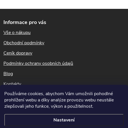
Z
Informace pro vás
á
Vše o nákupu
p
Obchodní podmínky
a
Ceník dopravy
t
Podmínky ochrany osobních údajů
Blog
í
Kontakty
Používáme cookies, abychom Vám umožnili pohodlné
Dotazy k objednávkám
prohlížení webu a díky analýze provozu webu neustále
info@hubeni-skudcu.cz
zlepšovali jeho funkce, výkon a použitelnost.
Nastavení