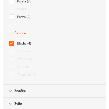
Pipeta
2
Postřik
0
Posyp
2
Škůdce
Blecha
4
Smutnice
0
Štěnice
0
Šváb
0
Třásněnka
0
Značka
Zvíře