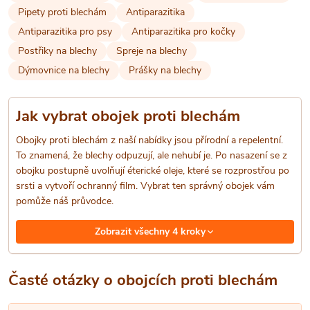
a
Pipety proti blechám
Antiparazitika
Antiparazitika pro psy
Antiparazitika pro kočky
c
Postřiky na blechy
Spreje na blechy
í
Dýmovnice na blechy
Prášky na blechy
p
Jak vybrat obojek proti blechám
r
Obojky proti blechám z naší nabídky jsou přírodní a repelentní.
v
To znamená, že blechy odpuzují, ale nehubí je. Po nasazení se z
obojku postupně uvolňují éterické oleje, které se rozprostřou po
k
srsti a vytvoří ochranný film. Vybrat ten správný obojek vám
y
pomůže náš průvodce.
v
Zobrazit všechny 4 kroky
ý
Časté otázky o obojcích proti blechám
p