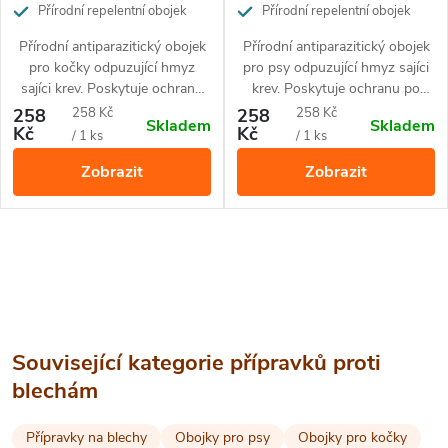
Přírodní repelentní obojek
Přírodní repelentní obojek
Přírodní antiparazitický obojek
Přírodní antiparazitický obojek
pro kočky odpuzující hmyz
pro psy odpuzující hmyz sajíci
sajíci krev. Poskytuje ochranu
krev. Poskytuje ochranu po
po dobu 3 měsíců. Přírodní
dobu 90 dní. Přírodní netoxické
Měrná
Měrná
258
258 Kč
258
258 Kč
Skladem
Skladem
netoxické složení zaručuje
složení zaručuje vhodnost i pro
Kč
Kč
cena:
cena:
/ 1 ks
/ 1 ks
vhodnost i pro koťata.
štěňata a březí feny.
Zobrazit
Zobrazit
O
v
l
Související kategorie přípravků proti
á
blechám
d
Přípravky na blechy
Obojky pro psy
Obojky pro kočky