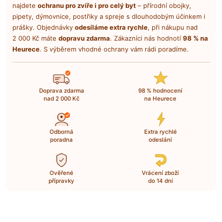
najdete
ochranu pro zvíře i pro celý byt
– přírodní obojky,
pipety, dýmovnice, postřiky a spreje s dlouhodobým účinkem i
prášky. Objednávky
odesíláme extra rychle
, při nákupu nad
2 000 Kč máte
dopravu zdarma
. Zákazníci nás hodnotí
98 % na
Heurece
. S výběrem vhodné ochrany vám rádi poradíme.
Doprava zdarma
98 % hodnocení
nad 2 000 Kč
na Heurece
Odborná
Extra rychlé
poradna
odeslání
Ověřené
Vrácení zboží
přípravky
do 14 dní