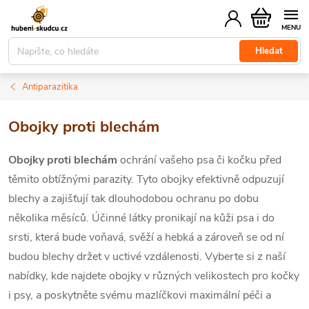
Přejít
Nákupní
na
košík
obsah
Hledat
Antiparazitika
Obojky proti blechám
Obojky proti blechám
ochrání vašeho psa či kočku před
těmito obtížnými parazity. Tyto obojky efektivně odpuzují
blechy a zajišťují tak dlouhodobou ochranu po dobu
několika měsíců.
Účinné látky pronikají na kůži psa i do
srsti, která bude voňavá, svěží a hebká a zároveň se od ní
budou blechy držet v uctivé vzdálenosti. Vyberte si z naší
nabídky, kde najdete obojky v různých velikostech pro kočky
i psy, a poskytněte svému mazlíčkovi maximální péči a