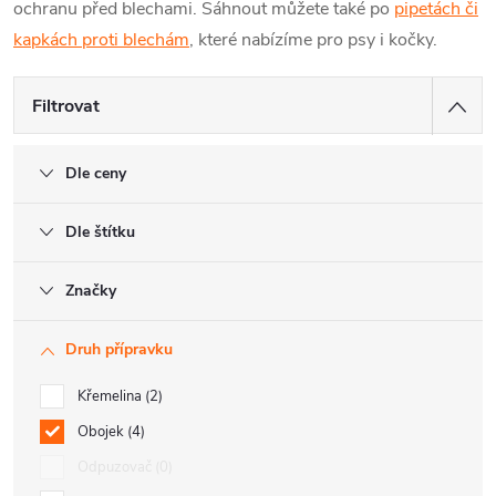
ochranu před blechami.
Sáhnout můžete také po
pipetách či
kapkách proti blechám
, které nabízíme pro psy i kočky.
Filtrovat
Dle ceny
Dle štítku
Značky
Druh přípravku
Křemelina
2
Obojek
4
Odpuzovač
0