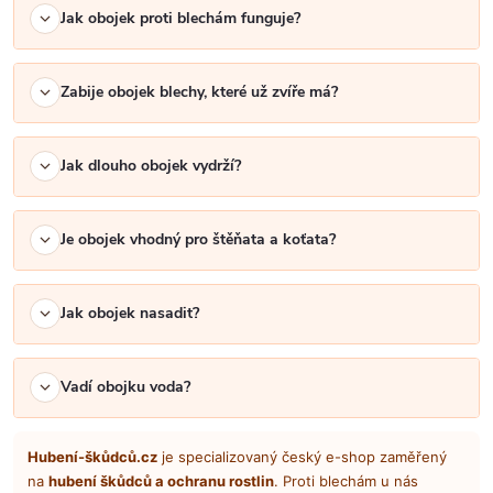
i
Jak obojek proti blechám funguje?
s
u
Zabije obojek blechy, které už zvíře má?
Jak dlouho obojek vydrží?
Je obojek vhodný pro štěňata a koťata?
Jak obojek nasadit?
Vadí obojku voda?
Hubení-škůdců.cz
je specializovaný český e-shop zaměřený
na
hubení škůdců a ochranu rostlin
. Proti blechám u nás