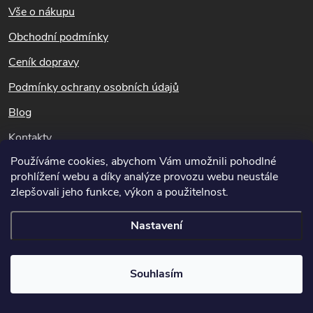
á
Vše o nákupu
p
Obchodní podmínky
a
Ceník dopravy
t
Podmínky ochrany osobních údajů
Blog
í
Kontakty
Používáme cookies, abychom Vám umožnili pohodlné
Dotazy k objednávkám
prohlížení webu a díky analýze provozu webu neustále
info@hubeni-skudcu.cz
zlepšovali jeho funkce, výkon a použitelnost.
Nastavení
Copyright 2026
Hubeni-skudcu.cz
. Všechna práva vyhrazena.
Upravit
Souhlasím
nastavení cookies
Vytvořil Shoptet