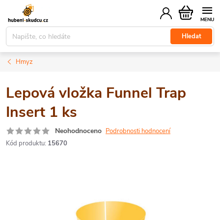
Přejít
Nákupní
na
košík
obsah
Hledat
Hmyz
Lepová vložka Funnel Trap
Insert 1 ks
Neohodnoceno
Podrobnosti hodnocení
Kód produktu:
15670