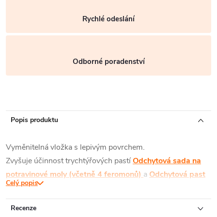
Rychlé odeslání
Odborné poradenství
Popis produktu
Vyměnitelná vložka s lepivým povrchem.
Zvyšuje účinnost trychtýřových pastí
Odchytová sada na
potravinové moly (včetně 4 feromonů)
a
Odchytová past
Celý popis
na potravinové škůdce
.
Lepové vložky použité v pasti dávají monitoringu další
Recenze
rozměr, umožňují lepší identifikaci hmyzu a jeho sčítání.