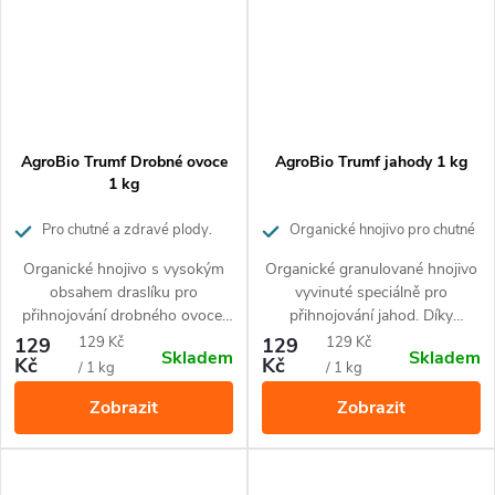
AgroBio Trumf Drobné ovoce
AgroBio Trumf jahody 1 kg
1 kg
Pro chutné a zdravé plody.
Organické hnojivo pro chutné
Působí až 3 měsíce.
a zdravé jahody. Působí až 3
Organické hnojivo s vysokým
Organické granulované hnojivo
měsíce.
obsahem draslíku pro
vyvinuté speciálně pro
přihnojování drobného ovoce.
přihnojování jahod. Díky
Drobné granule uvolňují živiny
přírodnímu složení je vhodné
Měrná
Měrná
129
129 Kč
129
129 Kč
Skladem
Skladem
postupně po dobu 3 měsíců.
pro ekologické pěstování. Živiny
Kč
Kč
cena:
cena:
/ 1 kg
/ 1 kg
Hnojivo obsahuje 100%
uvolňuje postupně po dobu až
Zobrazit
Zobrazit
přírodní suroviny a je vhodné
3 měsíců.
pro ekologické pěstování.
Hnojivo nezasoluje půdu a
nehrozí popálení rostlin.