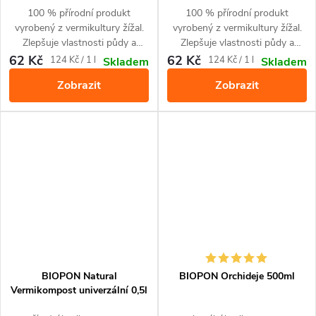
100 % přírodní produkt
100 % přírodní produkt
vyrobený z vermikultury žížal.
vyrobený z vermikultury žížal.
Zlepšuje vlastnosti půdy a
Zlepšuje vlastnosti půdy a
obohacuje půdu o živiny.
obohacuje půdu o živiny.
62 Kč
62 Kč
Měrná
Měrná
124 Kč / 1 l
124 Kč / 1 l
Skladem
Skladem
Zajišťuje optimální růst a
Zajišťuje optimální růst a zdravé
cena:
cena:
Zobrazit
Zobrazit
intenzivně zelenou barvu listů.
a vysoké výnosy. Pro pěstování
Pro všechny druhy okrasných
zeleniny a bylinek.
zelených rostlin.
BIOPON Natural
BIOPON Orchideje 500ml
Vermikompost univerzální 0,5l