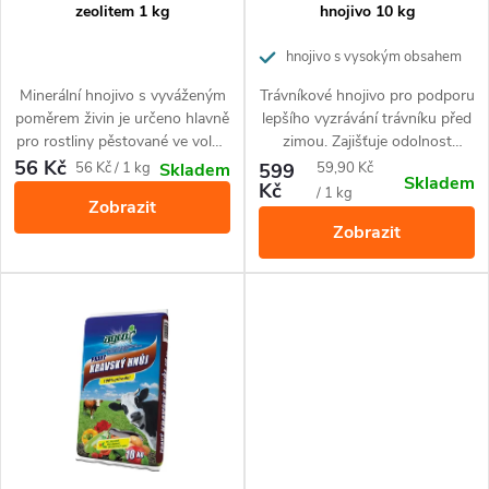
p
r
zeolitem 1 kg
hnojivo 10 kg
r
o
hnojivo s vysokým obsahem
draslíku
o
Minerální hnojivo s vyváženým
Trávníkové hnojivo pro podporu
d
poměrem živin je určeno hlavně
lepšího vyzrávání trávníku před
d
pro rostliny pěstované ve volné
zimou. Zajišťuje odolnost
u
půdě - ovoce, zeleninu, okrasné
trávníku proti vymrzání a
56 Kč
Měrná
Měrná
56 Kč / 1 kg
599
59,90 Kč
Skladem
Skladem
u
rostliny ad. Zlepšuje
snižuje riziko napadení
Kč
cena:
cena:
/ 1 kg
k
Zobrazit
hospodaření s vodou a živinami
houbovými chorobami. Je také
Zobrazit
v půdě.
vhodné pro okrasné dřeviny.
k
t
t
ů
ů