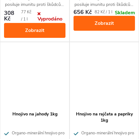
posiluje imunitu proti škůdcům
posiluje imunitu proti škůdcům
a nemocem rostlin.
a nemocem rostlin.
656 Kč
Měrná
Měrná
308
77 Kč
82 Kč / 1 l
Skladem
Kč
Vyprodáno
cena:
cena:
/ 1 l
Zobrazit
Zobrazit
Hnojivo na jahody 1kg
Hnojivo na rajčata a papriky
1kg
Organo-minerální hnojivo pro
Organo-minerální hnojivo pro