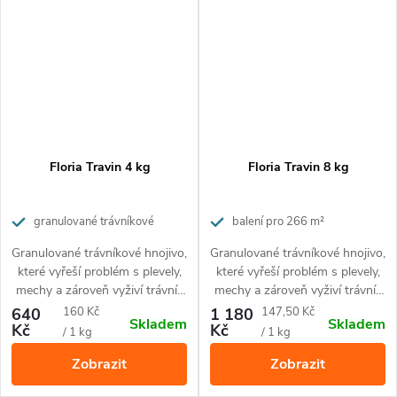
Floria Travin 4 kg
Floria Travin 8 kg
granulované trávníkové
balení pro 266 m²
hnojivo pro dokonalou výživu, s
Granulované trávníkové hnojivo,
Granulované trávníkové hnojivo,
účinkem proti plevelům a mechům
které vyřeší problém s plevely,
které vyřeší problém s plevely,
mechy a zároveň vyživí trávník
mechy a zároveň vyživí trávník
a aktivuje půdu. Působí po
a aktivuje půdu. Působí po
Měrná
Měrná
640
160 Kč
1 180
147,50 Kč
Skladem
Skladem
dobu 2 měsíců. Jednoduchá
dobu 2 měsíců. Jednoduchá
Kč
Kč
cena:
cena:
/ 1 kg
/ 1 kg
aplikace - k přímému posypání
aplikace - k přímému posypání
Zobrazit
Zobrazit
do trávníku pomocí přiložené
do trávníku pomocí přiložené
odměrky. Hnojivo je bezpečné
odměrky. Hnojivo je bezpečné