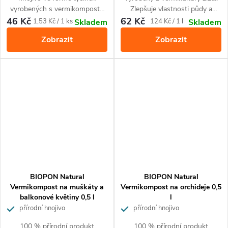
vyrobených s vermikompostu
Zlepšuje vlastnosti půdy a
pro všechny typy domácích a
obohacuje půdu o živiny.
46 Kč
62 Kč
Měrná
Měrná
1,53 Kč / 1 ks
124 Kč / 1 l
Skladem
Skladem
balkonových rostlin. Pro
Zajišťuje krásný vzhled
cena:
cena:
Zobrazit
Zobrazit
optimální růst a zdravý krásný
kvetoucích rostlin. Pro všechny
vzhled. Jednoduché a pohodlné
druhy okrasných kvetoucích
hnojení.
rostlin.
BIOPON Natural
BIOPON Natural
Vermikompost na muškáty a
Vermikompost na orchideje 0,5
balkonové květiny 0,5 l
l
přírodní hnojivo
přírodní hnojivo
100 % přírodní produkt
100 % přírodní produkt