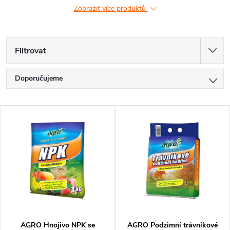
Zobrazit více produktů
Filtrovat
Ř
Doporučujeme
a
Nejlevnější
V
z
Nejdražší
ý
Nejprodávanější
e
p
Abecedně
n
i
í
s
p
AGRO Hnojivo NPK se
AGRO Podzimní trávníkové