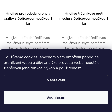
Hnojivo pro rododendrony a
Hnojivo trávníkové proti
azalky s čedičovou moučkou 1
mechu s čedičovou moučkou 1
kg
kg
Hnojivo s přírodní čedičovou
Hnojivo s přírodní čedičovou
moučkou je svým poměrem
moučkou je svým poměrem
dusíku, fosforu, draslíku a
dusíku, fosforu, draslíku a
železa přizpůsobené pro
železa přizpůsobené pro
Měrná
Měrná
138
138 Kč
138
138 Kč
Používáme cookies, abychom Vám umožnili pohodlné
Skladem
Skladem
všechny druhy rododendronů,
okrasné trávníky.
Kč
Kč
cena:
cena:
/ 1 kg
/ 1 kg
prohlížení webu a díky analýze provozu webu neustále
azalek a ostatních
zlepšovali jeho funkce, výkon a použitelnost.
Zobrazit
Zobrazit
kyselomilných rostlin.
Nastavení
Souhlasím