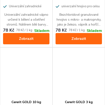
Univerzální zahradnické
univerzalní hnojivo pro celou
vápno pro k bělení stromů a pro
zahradu
Univerzální zahradnické vápno
Bezchloridové granulované
odkyselení půdy
určené k bělení a ošetření
hnojivo s mikro- a makroprvky,
stromů. Nátěrem bílé barvy
jako je železo, vápník a hořčík.
chrání okrasné a ovocné
Je určené k výživě ovoce,
78 Kč
78 Kč
Měrná
Měrná
78 Kč / 1 kg
78 Kč / 1 kg
Skladem
Skladem
stromy před poškozením
zeleniny, chmele a okrasných
cena:
cena:
Zobrazit
Zobrazit
sluncem a zároveň snižuje
rostlin.
kyselost půdy, jejíž pH je příliš
nízké. Ošetření stromů vápnem
je nejjednodušší a zároveň
levnou metodou ochrany
stromů proti mrazu a slunci,
zabraňuje tím tvoření
hlubokých trhlin na kůře, které
se stávají pak živnou půdou pro
dřevokazné houby i pro
dřevokazný hmyz.
Cererit GOLD 10 kg
Cererit GOLD 3 kg