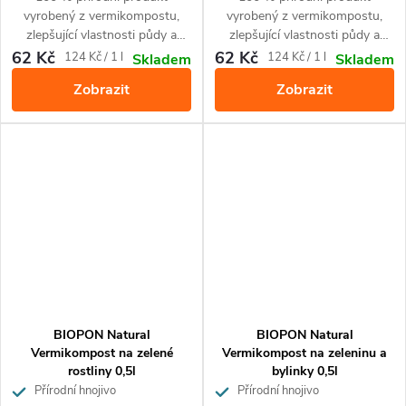
vyrobený z vermikompostu,
vyrobený z vermikompostu,
zlepšující vlastnosti půdy a
zlepšující vlastnosti půdy a
obohacující půdu o živiny.
obohacující půdu o živiny,
62 Kč
62 Kč
Měrná
Měrná
124 Kč / 1 l
124 Kč / 1 l
Skladem
Skladem
Zajišťuje krásnou barvu květů.
Zajišťuje kvetení několikrát do
cena:
cena:
Zobrazit
Zobrazit
Je určený pro použití při
roka a krásnou barvu květů. Pro
pěstování všech druhů
všechny druhy orchidejí.
muškátů a jiných balkonových
rostlin.
BIOPON Natural
BIOPON Natural
Vermikompost na zelené
Vermikompost na zeleninu a
rostliny 0,5l
bylinky 0,5l
Přírodní hnojivo
Přírodní hnojivo