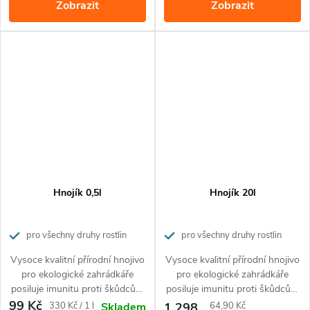
Zobrazit
Zobrazit
pomocí praktického sypátka.
Hnojivo je bezpečné pro
domácí mazlíčky.
Hnojík 0,5l
Hnojík 20l
pro všechny druhy rostlin
pro všechny druhy rostlin
Vysoce kvalitní přírodní hnojivo
Vysoce kvalitní přírodní hnojivo
pro ekologické zahrádkáře
pro ekologické zahrádkáře
posiluje imunitu proti škůdcům
posiluje imunitu proti škůdcům
a nemocem rostlin.
a nemocem rostlin.
99 Kč
Měrná
Měrná
330 Kč / 1 l
1 298
64,90 Kč
Skladem