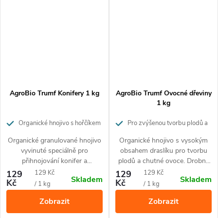
AgroBio Trumf Konifery 1 kg
AgroBio Trumf Ovocné dřeviny
1 kg
Organické hnojivo s hořčíkem
Pro zvýšenou tvorbu plodů a
pro růst a krásu konifer
chutnější ovoce. Působí až 3
Organické granulované hnojivo
Organické hnojivo s vysokým
měsíce.
vyvinuté speciálně pro
obsahem draslíku pro tvorbu
přihnojování konifer a
plodů a chutné ovoce. Drobné
stálezelených keřů. Díky
granule uvolňují živiny
Měrná
Měrná
129
129 Kč
129
129 Kč
Skladem
Skladem
přírodnímu složení je vhodné
postupně po dobu 3 měsíců.
Kč
Kč
cena:
cena:
/ 1 kg
/ 1 kg
pro ekologické pěstování. Živiny
Hnojivo obsahuje 100%
Zobrazit
Zobrazit
uvolňuje postupně po dobu až
přírodní suroviny a je vhodné
3 měsíců.
pro ekologické pěstování.