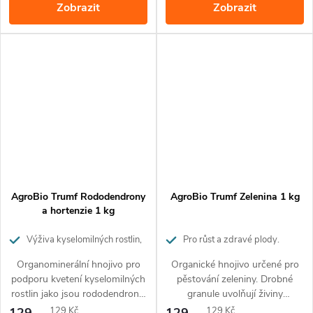
Zobrazit
Zobrazit
3 měsíců.
AgroBio Trumf Rododendrony
AgroBio Trumf Zelenina 1 kg
a hortenzie 1 kg
Výživa kyselomilných rostlin,
Pro růst a zdravé plody.
pro bohaté kvetení
Působí až 3 měsíce.
Organominerální hnojivo pro
Organické hnojivo určené pro
podporu kvetení kyselomilných
pěstování zeleniny. Drobné
rostlin jako jsou rododendrony,
granule uvolňují živiny
hortenzie, azalky, a jiné.
postupně po dobu 3 měsíců.
Měrná
Měrná
129
129 Kč
129
129 Kč