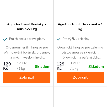
AgroBio Trumf Borůvky a
AgroBio Trumf Do skleníku 1
brusinky1 kg
kg
Pro chutné a zdravé plody.
Pro výživu zeleniny
Působí až 3 měsíce.
pěstované ve sklenících. Působí až
Organominerální hnojivo pro
Organické hnojivo pro zeleninu
3 měsíce
přihnojování borůvek, brusinek,
pěstovanou ve sklenících,
a jiných kyselomilných
fóliovnících a pařeništích.
rostlin.Drobné granule uvolňují
Drobné granule uvolňují živiny
Měrná
Měrná
129
129 Kč
129
129 Kč
Skladem
Skladem
živiny postupně po dobu 3
postupně po dobu 3 měsíců.
Kč
Kč
cena:
cena:
/ 1 kg
/ 1 kg
měsíců. Hnojivo obsahuje
Hnojivo obsahuje 100%
Zobrazit
Zobrazit
100% přírodní suroviny a je
přírodní suroviny a je vhodné
vhodné pro ekologické
pro ekologické pěstování.
pěstování
Hnojivo nezasoluje půdu a
nehrozí popálení rostlin.