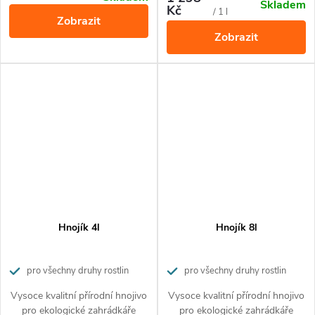
Skladem
Kč
cena:
cena:
/ 1 l
Zobrazit
Zobrazit
Hnojík 4l
Hnojík 8l
pro všechny druhy rostlin
pro všechny druhy rostlin
Vysoce kvalitní přírodní hnojivo
Vysoce kvalitní přírodní hnojivo
pro ekologické zahrádkáře
pro ekologické zahrádkáře