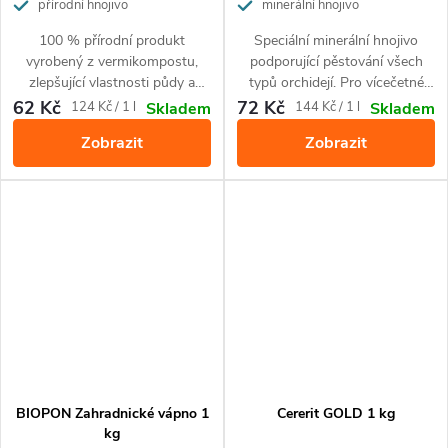
přírodní hnojivo
minerální hnojivo
100 % přírodní produkt
Speciální minerální hnojivo
vyrobený z vermikompostu,
podporující pěstování všech
zlepšující vlastnosti půdy a
typů orchidejí. Pro vícečetné
obohacující půdu o živiny.
kvetení a krásnou barvu listů.
62 Kč
72 Kč
Měrná
Měrná
124 Kč / 1 l
144 Kč / 1 l
Skladem
Skladem
Zajišťuje krásný vzhled rostlin.
cena:
cena:
Zobrazit
Zobrazit
Je určený pro použití při
pěstování všech druhů
okrasných rostlin a zeleniny.
BIOPON Zahradnické vápno 1
Cererit GOLD 1 kg
kg