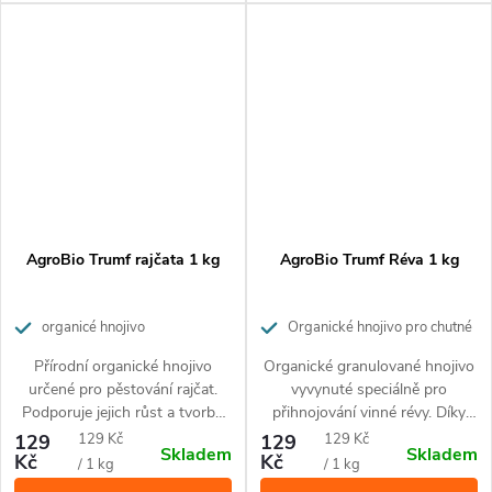
Hnojivo nezasoluje půdu a
nehrozí popálení rostlin.
AgroBio Trumf rajčata 1 kg
AgroBio Trumf Réva 1 kg
organicé hnojivo
Organické hnojivo pro chutné
a zdravé hrozny. Působí až 3
Přírodní organické hnojivo
Organické granulované hnojivo
měsíce.
určené pro pěstování rajčat.
vyvynuté speciálně pro
Podporuje jejich růst a tvorbu
přihnojování vinné révy. Díky
plodů. Působí až 3 měsíce.
přírodnímu složení je vhodné
Měrná
Měrná
129
129 Kč
129
129 Kč
Skladem
Skladem
pro ekologické pěstování. Živiny
Kč
Kč
cena:
cena:
/ 1 kg
/ 1 kg
uvolňuje postupně po dobu až