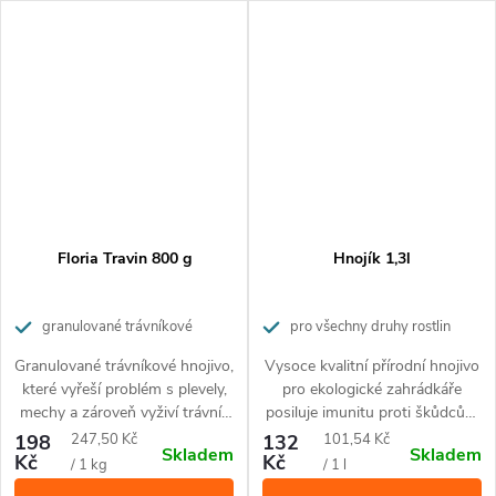
pro domácí mazlíčky.
pro domácí mazlíčky.
Floria Travin 800 g
Hnojík 1,3l
granulované trávníkové
pro všechny druhy rostlin
hnojivo pro dokonalou výživu, s
Granulované trávníkové hnojivo,
Vysoce kvalitní přírodní hnojivo
účinkem proti plevelům a mechům
které vyřeší problém s plevely,
pro ekologické zahrádkáře
mechy a zároveň vyživí trávník
posiluje imunitu proti škůdcům
a aktivuje půdu. Působí po
a nemocem rostlin.
Měrná
Měrná
198
247,50 Kč
132
101,54 Kč
Skladem
Skladem
dobu 2 měsíců. Jednoduchá
Kč
Kč
cena:
cena:
/ 1 kg
/ 1 l
aplikace přímo do trávníku