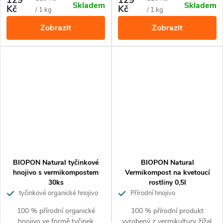
Skladem
Skladem
Hnojivo obsahuje 100%
Kč
Kč
cena:
cena:
/ 1 kg
/ 1 kg
přírodní suroviny a je vhodné
Zobrazit
Zobrazit
pro ekologické pěstování.
Hnojivo nezasoluje půdu a
nehrozí popálení rostlin.
BIOPON Natural tyčinkové
BIOPON Natural
hnojivo s vermikompostem
Vermikompost na kvetoucí
30ks
rostliny 0,5l
tyčinkové organické hnojivo
Přírodní hnojivo
100 % přírodní organické
100 % přírodní produkt
hnojivo ve formě tyčinek
vyrobený z vermikultury žížal.