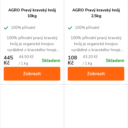
AGRO Pravý kravský hnůj
AGRO Pravý kravský hnůj
10kg
2,5kg
100% přírodní
100% přírodní
100% přírodní pravý kravský
100% přírodní pravý kravský
hnůj je organické hnojivo
hnůj je organické hnojivo
vyráběné z kravského hnoje.
vyráběné z kravského hnoje.
Granulovaná forma hnojiva –
Granulovaná forma hnojiva –
Měrná
Měrná
445
44,50 Kč
108
43,20 Kč
Skladem
Skladem
pro snadnější manipulaci
pro snadnější manipulaci
Kč
Kč
cena:
cena:
/ 1 kg
/ 1 kg
(sušené peletky)
(sušené peletky)
Zobrazit
Zobrazit