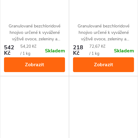
Granulované bezchloridové
Granulované bezchloridové
hnojivo určené k vyvážené
hnojivo určené k vyvážené
výživě ovoce, zeleniny a
výživě ovoce, zeleniny a
okrasných rostlin. U jehličnanů
okrasných rostlin. U jehličnanů
Měrná
Měrná
542
54,20 Kč
218
72,67 Kč
Skladem
Skladem
je účinnou prevencí proti
je účinnou prevencí proti
Kč
Kč
cena:
cena:
/ 1 kg
/ 1 kg
hnědnutí jehlic.
hnědnutí jehlic.
Zobrazit
Zobrazit