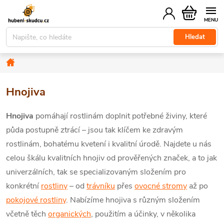
Přejít
Nákupní
na
košík
obsah
Hledat
Domů
Hnojiva
Hnojiva
pomáhají rostlinám doplnit potřebné živiny, které
půda postupně ztrácí –
jsou tak klíčem ke zdravým
rostlinám, bohatému kvetení i kvalitní úrodě. Najdete u nás
celou škálu kvalitních hnojiv od prověřených značek, a to jak
univerzálních, tak se specializovaným složením pro
konkrétní
rostliny
– od
trávníku
přes
ovocné stromy
až po
pokojové rostliny
. Nabízíme hnojiva s různým složením
včetně těch
organických
, použitím a účinky, v několika