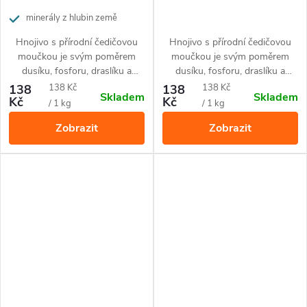
minerály z hlubin země
Hnojivo s přírodní čedičovou
Hnojivo s přírodní čedičovou
moučkou je svým poměrem
moučkou je svým poměrem
dusíku, fosforu, draslíku a
dusíku, fosforu, draslíku a
železa přizpůsobené pro
železa přizpůsobené pro
Měrná
Měrná
138
138 Kč
138
138 Kč
Skladem
Skladem
borůvky.
všechny druhy hortenzií.
Kč
Kč
cena:
cena:
/ 1 kg
/ 1 kg
Zobrazit
Zobrazit