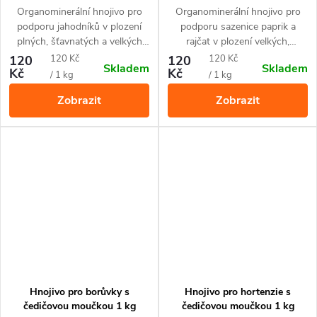
jahody a drobné ovoce
rajčata a papriky
Organominerální hnojivo pro
Organominerální hnojivo pro
podporu jahodníků v plození
podporu sazenice paprik a
plných, šťavnatých a velkých
rajčat v plození velkých,
plodů. Hnojivo je vhodné pro
probarvených a zdravých plodů.
Měrná
Měrná
120
120 Kč
120
120 Kč
Skladem
Skladem
všechny druhy jahod
Hnojivo je vhodné pro všechny
Kč
Kč
cena:
cena:
/ 1 kg
/ 1 kg
pěstovaných v nádobách i ve
druhy rajčat a paprik
Zobrazit
Zobrazit
volné půdě, ale také pro
pěstovaných v nádobách i ve
drobnoplodé ovoce jako jsou
volné půdě. Díky svému
maliny, ostružiny, rybíz nebo
unikátnímu složení uvolňuje
josta. Díky svému unikátnímu
potřebné živiny ve vyváženém
složení uvolňuje živiny po dobu
poměru po dobu až 60 dní.
až 60 dní.
Hnojivo pro borůvky s
Hnojivo pro hortenzie s
čedičovou moučkou 1 kg
čedičovou moučkou 1 kg