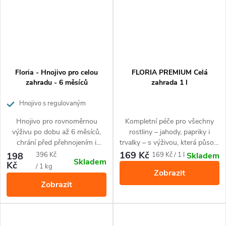
Floria - Hnojivo pro celou
FLORIA PREMIUM Celá
zahradu - 6 měsíců
zahrada 1 l
Hnojivo s regulovaným
uvolňováním živin
Hnojivo pro rovnoměrnou
Kompletní péče pro všechny
výživu po dobu až 6 měsíců,
rostliny – jahody, papriky i
chrání před přehnojením i
trvalky – s výživou, která působí
nedostatkem živin. Ideální pro
hned i dlouhodobě. Balení 1 l
169 Kč
Měrná
Měrná
198
396 Kč
169 Kč / 1 l
Skladem
Skladem
všechny rostliny na terase,
vystačí na celou sezónu (až 100
Kč
cena:
cena:
/ 1 kg
Zobrazit
balkóně i v zahradě
litrů zálivky).
Zobrazit