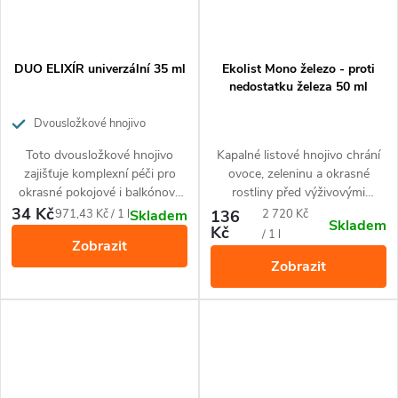
DUO ELIXÍR univerzální 35 ml
Ekolist Mono železo - proti
nedostatku železa 50 ml
Dvousložkové hnojivo
zajišťující komplexní péči pro
Toto dvousložkové hnojivo
Kapalné listové hnojivo chrání
okrasné pokojové i balkónové
zajišťuje komplexní péči pro
ovoce, zeleninu a okrasné
rostliny.
okrasné pokojové i balkónové
rostliny před výživovými
rostliny. Je ideálním řešením
nemocemi způsobenými
34 Kč
Měrná
Měrná
971,43 Kč / 1 l
136
2 720 Kč
Skladem
Skladem
zvláště pro květiny, které trpí
nedostatkem železa.
Kč
cena:
cena:
/ 1 l
Zobrazit
problémy jako pomalý růst,
Zobrazit
nedostatečné kvetení,
chřadnoucí kořenový systém a
nezdravý vzhled, ale může být
také použito jako prevence pro
zdravé rostliny. Toto hnojivo je
k okamžitému použití a jeho
použití je velice snadné a
pohodlné díky aplikátoru.