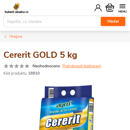
Přejít
Nákupní
na
košík
obsah
Hledat
Hnojiva
Cererit GOLD 5 kg
Neohodnoceno
Podrobnosti hodnocení
Kód produktu:
18810