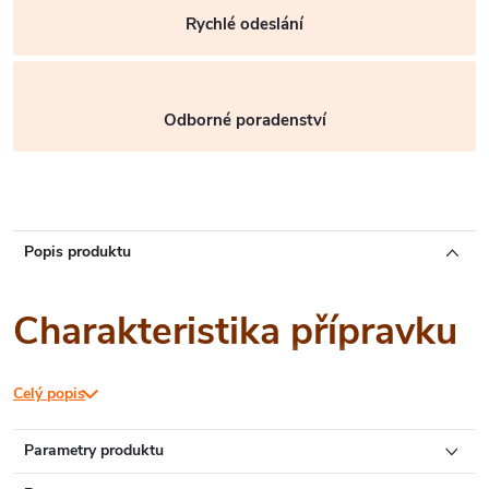
Rychlé odeslání
Odborné poradenství
Popis produktu
Charakteristika přípravku
Celý popis
Bezchloridové granulované bezprašné hnojivo
, obsahující
mikro- a makroprvky, jako je
železo, vápník a hořčík
. Je
Parametry produktu
určené k
výživě ovoce, zeleniny, chmele a okrasných