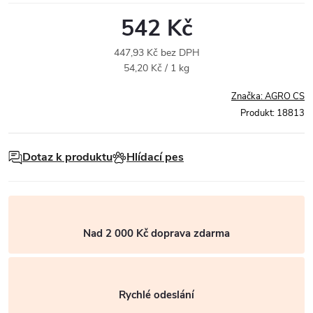
542 Kč
447,93 Kč bez DPH
Měrná
54,20 Kč / 1 kg
cena:
Značka:
AGRO CS
Produkt:
18813
Dotaz k produktu
Hlídací pes
Nad 2 000 Kč doprava zdarma
Rychlé odeslání