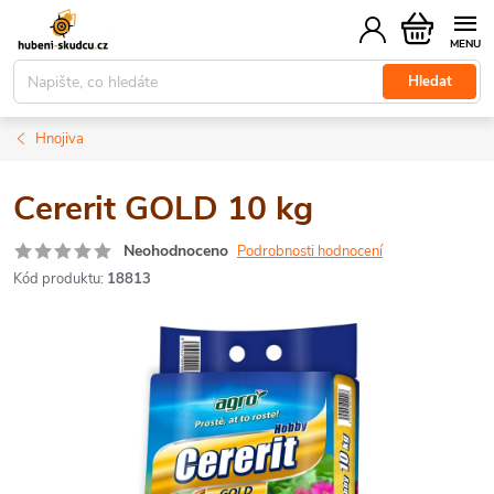
Přejít
Nákupní
na
košík
obsah
Hledat
Hnojiva
Cererit GOLD 10 kg
Neohodnoceno
Podrobnosti hodnocení
Kód produktu:
18813