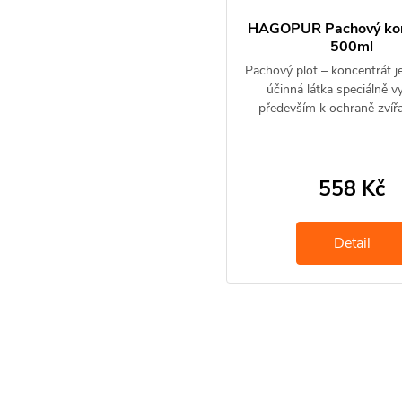
HAGOPUR Pachový kon
500ml
Pachový plot – koncentrát j
účinná látka speciálně v
především k ochraně zvíř
558 Kč
Detail