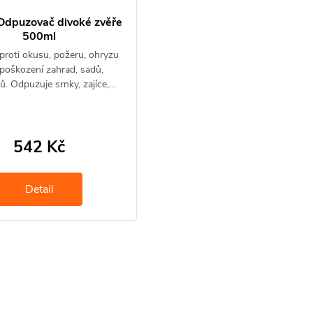
Odpuzovač divoké zvěře
500ml
proti okusu, požeru, ohryzu
poškození zahrad, sadů,
ů. Odpuzuje srnky, zajíce,…
542 Kč
Detail