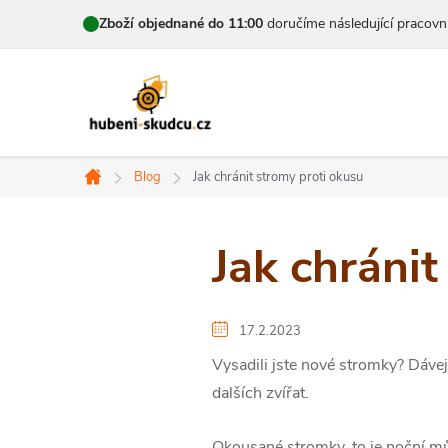
Přejít
Zboží objednané do 11:00
doručíme následující pracovn
na
obsah
Blog
Jak chránit stromy proti okusu
Domů
Jak chránit
17.2.2023
Vysadili jste nové stromky? Dávej
dalších zvířat.
Okousané stromky, to je noční můr