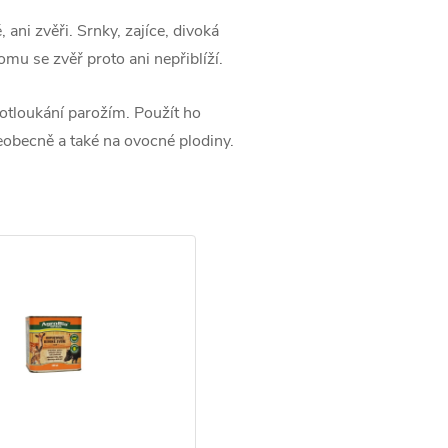
ani zvěři. Srnky, zajíce, divoká
mu se zvěř proto ani nepřiblíží.
 otloukání parožím. Použít ho
šeobecně a také na ovocné plodiny.