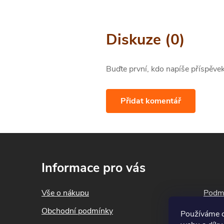
Diskuze (0)
Buďte první, kdo napíše příspěvek
Přidat komentář
Z
á
Informace pro vás
p
a
Vše o nákupu
Podmí
t
Obchodní podmínky
Blog
Používáme c
í