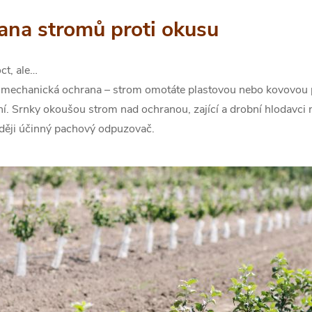
ana stromů proti okusu
t, ale…
je mechanická ochrana – strom omotáte plastovou nebo kovovou
ní. Srnky okoušou strom nad ochranou, zající a drobní hlodavci n
aději účinný pachový odpuzovač.