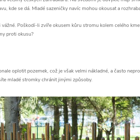
travu, kde se dá. Mladé sazeničky navíc mohou okousat a rozhraba
 vážné. Poškodí-li zvíře okusem kůru stromu kolem celého km
omy proti okusu?
onale oplotit pozemek, což je však velmi nákladné, a často nepr
te mladé stromky chránit jinými způsoby.