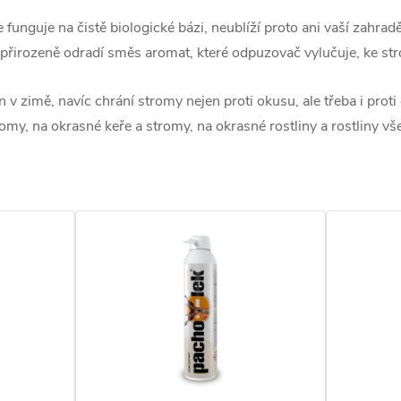
nguje na čistě biologické bázi, neublíží proto ani vaší zahradě, 
e přirozeně odradí směs aromat, které odpuzovač vylučuje, ke stro
 v zimě, navíc chrání stromy nejen proti okusu, ale třeba i proti
romy, na okrasné keře a stromy, na okrasné rostliny a rostliny v