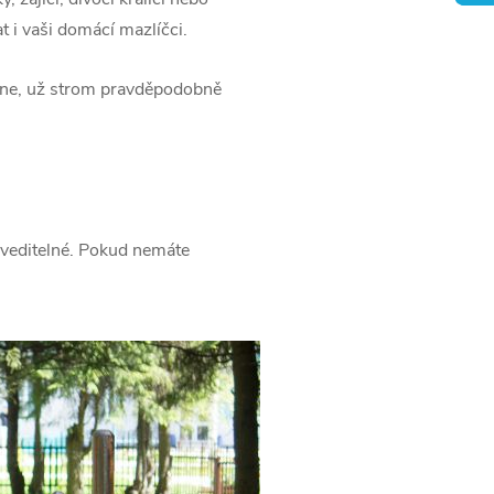
t i vaši domácí mazlíčci.
ene, už strom pravděpodobně
oveditelné. Pokud nemáte