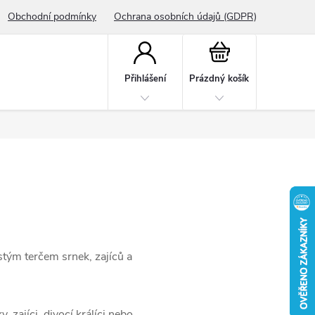
Obchodní podmínky
Ochrana osobních údajů (GDPR)
Nákupní
košík
Přihlášení
Prázdný košík
stým terčem srnek, zajíců a
zajíci, divocí králíci nebo