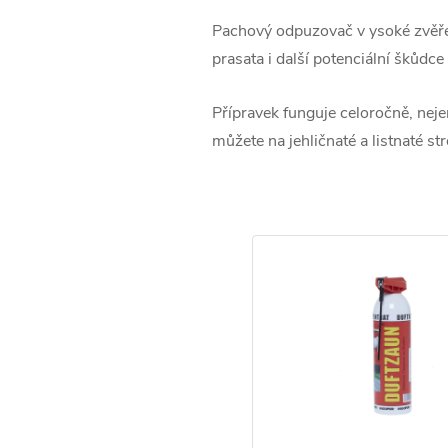
Pachový odpuzovač v ysoké zvěře fu
prasata i další potenciální škůdc
Přípravek funguje celoročně, nejen
můžete na jehličnaté a listnaté st