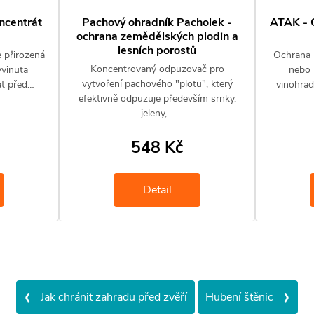
centrát
Pachový ohradník Pacholek -
ATAK - 
ochrana zemědělských plodin a
lesních porostů
e přirozená
Ochrana 
Koncentrovaný odpuzovač pro
yvinuta
nebo 
vytvoření pachového "plotu", který
at před…
vinohrad
efektivně odpuzuje především srnky,
jeleny,…
548 Kč
Detail
‹
›
Jak chránit zahradu před zvěří
Hubení štěnic