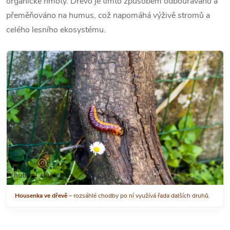
organické hmoty. Dřevo je tímto způsobem odbouráváno a
přeměňováno na humus, což napomáhá výživě stromů a
celého lesního ekosystému.
Housenka ve dřevě
– rozsáhlé chodby po ní využívá řada dalších druhů.