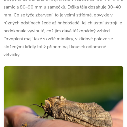
samic a 80–90 mm u samečků. Délka těla dosahuje 30–40
mm. Co se týče zbarvení, to je velmi střídmé, obvykle v
různých odstínech šedé až hnědošedé. Jejich ústní ústrojí je
nedokonale vyvinuté, což jim dává těžkopádný vzhled.
Drvopleni mají také skvělé mimikry, v klidové poloze se
složenými křídly totiž připomínají kousek odlomené
větvičky.