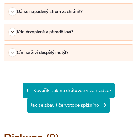
Dá se napadený strom zachránit?
Kdo drvopleně v přírodě loví?
Čím se živí dospělý motýl?
‹
Kovařík: Jak na drátovce v zahrádce?
›
Jak se zbavit červotoče spižního