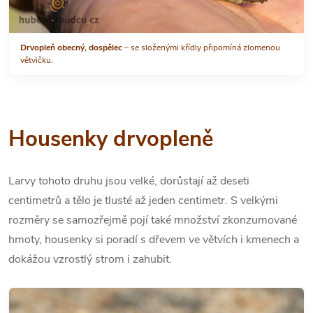
Drvopleň obecný, dospělec
– se složenými křídly připomíná zlomenou
větvičku.
Housenky drvopleně
Larvy tohoto druhu jsou velké, dorůstají až deseti
centimetrů a tělo je tlusté až jeden centimetr. S velkými
rozměry se samozřejmě pojí také množství zkonzumované
hmoty, housenky si poradí s dřevem ve větvích i kmenech a
dokážou vzrostlý strom i zahubit.