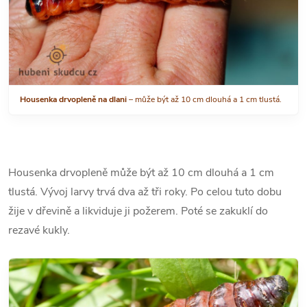
Housenka drvopleně na dlani
– může být až 10 cm dlouhá a 1 cm tlustá.
Housenka drvopleně může být až 10 cm dlouhá a 1 cm
tlustá. Vývoj larvy trvá dva až tři roky. Po celou tuto dobu
žije v dřevině a likviduje ji požerem. Poté se zakuklí do
rezavé kukly.