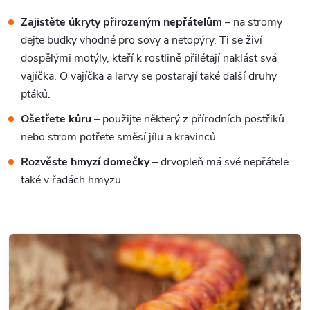
Zajistěte úkryty přirozeným nepřátelům
– na stromy
dejte budky vhodné pro sovy a netopýry. Ti se živí
dospělými motýly, kteří k rostlině přilétají naklást svá
vajíčka. O vajíčka a larvy se postarají také další druhy
ptáků.
Ošetřete kůru
– použijte některý z přírodních postřiků
nebo strom potřete směsí jílu a kravinců.
Rozvěste hmyzí domečky
– drvopleň má své nepřátele
také v řadách hmyzu.