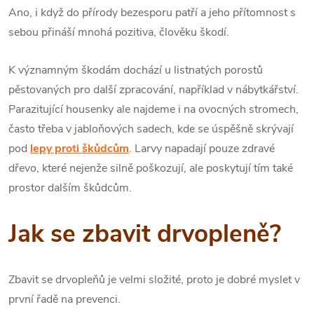
Ano, i když do přírody bezesporu patří a jeho přítomnost s
sebou přináší mnohá pozitiva, člověku škodí.
K významným škodám dochází u listnatých porostů
pěstovaných pro další zpracování, například v nábytkářství.
Parazitující housenky ale najdeme i na ovocných stromech,
často třeba v jabloňových sadech, kde se úspěšně skrývají
pod
lepy proti škůdcům
. Larvy napadají pouze zdravé
dřevo, které nejenže silně poškozují, ale poskytují tím také
prostor dalším škůdcům.
Jak se zbavit drvopleně?
Zbavit se drvopleňů je velmi složité, proto je dobré myslet v
první řadě na prevenci.