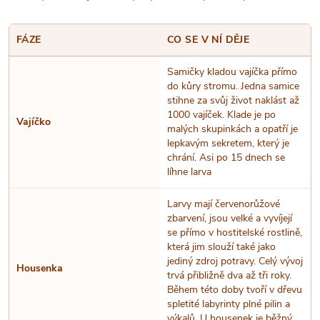
FÁZE
CO SE V NÍ DĚJE
Samičky kladou vajíčka přímo
do kůry stromu. Jedna samice
stihne za svůj život naklást až
1000 vajíček. Klade je po
Vajíčko
malých skupinkách a opatří je
lepkavým sekretem, který je
chrání. Asi po 15 dnech se
líhne larva
Larvy mají červenorůžové
zbarvení, jsou velké a vyvíjejí
se přímo v hostitelské rostlině,
která jim slouží také jako
jediný zdroj potravy. Celý vývoj
Housenka
trvá přibližně dva až tři roky.
Během této doby tvoří v dřevu
spletité labyrinty plné pilin a
výkalů. U housenek je běžný