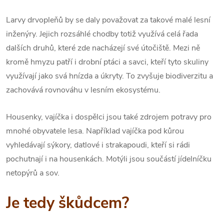
Larvy drvopleňů by se daly považovat za takové malé lesní
inženýry. Jejich rozsáhlé chodby totiž využívá celá řada
dalších druhů, které zde nacházejí své útočiště. Mezi ně
kromě hmyzu patří i drobní ptáci a savci, kteří tyto skuliny
využívají jako svá hnízda a úkryty. To zvyšuje biodiverzitu a
zachovává rovnováhu v lesním ekosystému.
Housenky, vajíčka i dospělci jsou také zdrojem potravy pro
mnohé obyvatele lesa. Například vajíčka pod kůrou
vyhledávají sýkory, datlové i strakapoudi, kteří si rádi
pochutnají i na housenkách. Motýli jsou součástí jídelníčku
netopýrů a sov.
Je tedy škůdcem?