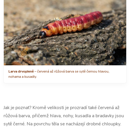
Larva drvopleně
– červená až růžová barva se sytě černou hlavou,
nohama a kusadly.
Jak je poznat? Kromě velikosti je prozradí také červená až
růžová barva, přičemž hlava, nohy, kusadla a bradavky jsou
sytě černé. Na povrchu těla se nacházejí drobné chloupky.