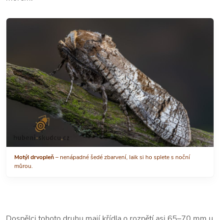
Motýl drvopleň
– nenápadné šedé zbarvení, laik si ho splete s noční
můrou.
Dospělci tohoto druhu mají křídla o rozpětí asi 65–70 mm u