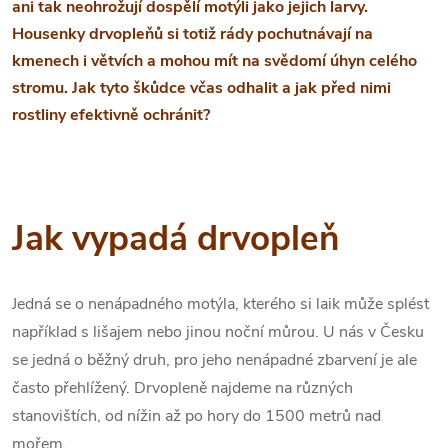
ani tak neohrožují dospělí motýli jako jejich larvy.
Housenky drvopleňů si totiž rády pochutnávají na
kmenech i větvích a mohou mít na svědomí úhyn celého
stromu. Jak tyto škůdce včas odhalit a jak před nimi
rostliny efektivně ochránit?
Jak vypadá drvopleň
Jedná se o nenápadného motýla, kterého si laik může splést
například s lišajem nebo jinou noční můrou. U nás v Česku
se jedná o běžný druh, pro jeho nenápadné zbarvení je ale
často přehlížený. Drvopleně najdeme na různých
stanovištích, od nížin až po hory do 1500 metrů nad
mořem.