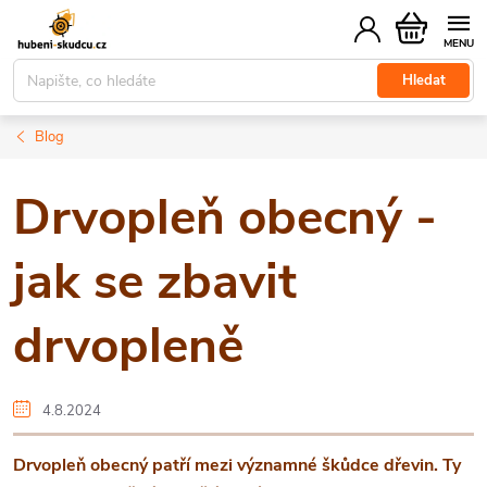
Přejít
Nákupní
na
košík
obsah
Hledat
Blog
Drvopleň obecný -
jak se zbavit
drvopleně
4.8.2024
Drvopleň obecný patří mezi významné škůdce dřevin. Ty