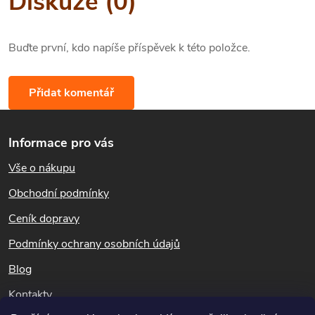
Diskuze (0)
Buďte první, kdo napíše příspěvek k této položce.
Přidat komentář
Z
Informace pro vás
á
Vše o nákupu
p
Obchodní podmínky
a
Ceník dopravy
t
Podmínky ochrany osobních údajů
Blog
í
Kontakty