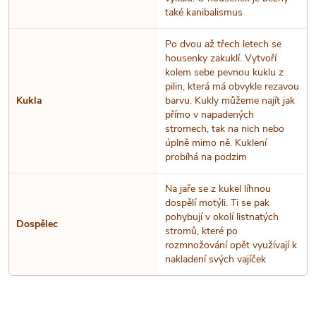
také kanibalismus
Po dvou až třech letech se
housenky zakuklí. Vytvoří
kolem sebe pevnou kuklu z
pilin, která má obvykle rezavou
Kukla
barvu. Kukly můžeme najít jak
přímo v napadených
stromech, tak na nich nebo
úplně mimo ně. Kuklení
probíhá na podzim
Na jaře se z kukel líhnou
dospělí motýli. Ti se pak
pohybují v okolí listnatých
Dospělec
stromů, které po
rozmnožování opět využívají k
nakladení svých vajíček