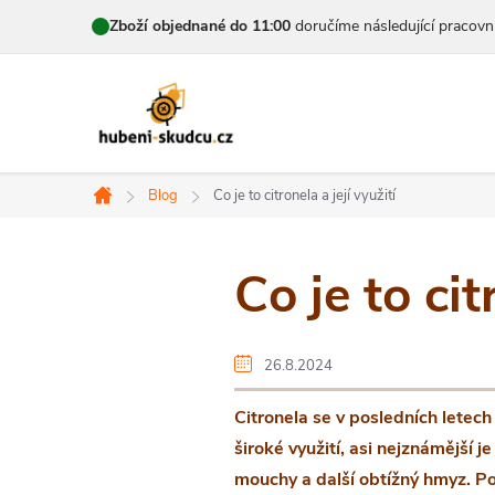
Přejít
Zboží objednané do 11:00
doručíme následující pracovn
na
obsah
Blog
Co je to citronela a její využití
Domů
Co je to cit
26.8.2024
Citronela se v posledních letec
široké využití, asi nejznámější j
mouchy a další obtížný hmyz. Pojď