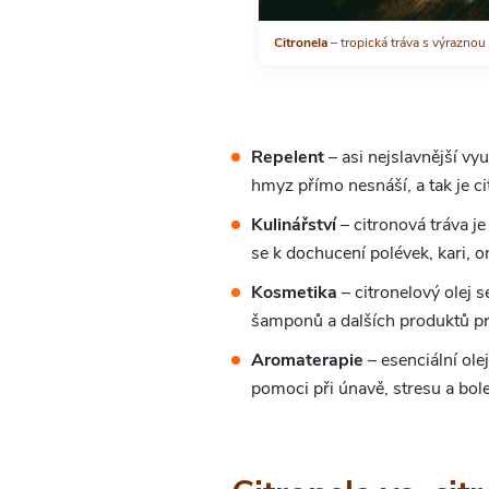
Citronela
– tropická tráva s výraznou
Repelent
– asi nejslavnější vy
hmyz přímo nesnáší, a tak je ci
Kulinářství
– citronová tráva j
se k dochucení polévek, kari, o
Kosmetika
– citronelový olej s
šamponů a dalších produktů pro 
Aromaterapie
– esenciální ole
pomoci při únavě, stresu a bole