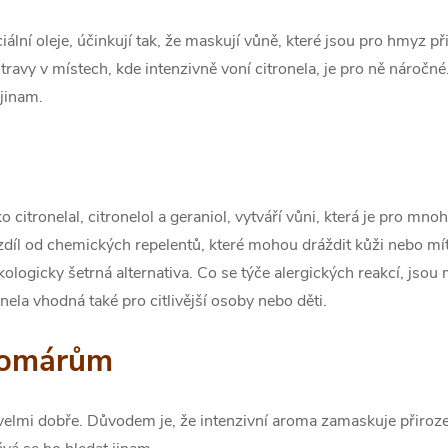
ciální oleje, účinkují tak, že maskují vůně, které jsou pro hmyz p
potravy v místech, kde intenzivně voní citronela, je pro ně nároč
jinam.
ako citronelal, citronelol a geraniol, vytváří vůni, která je pro 
ozdíl od chemických repelentů, které mohou dráždit kůži nebo mít
ekologicky šetrná alternativa. Co se týče alergických reakcí, jsou
onela vhodná také pro citlivější osoby nebo děti.
 komárům
velmi dobře. Důvodem je, že intenzivní aroma zamaskuje přiroze