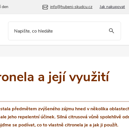
í den
info@hubeni-skudcu.cz
Jak nakupovat
ronela a její využití
h stala předmětem zvýšeného zájmu hned v několika oblastech.
e ale jeho repelentní účinek. Silná citrusová vůně spolehlivě od
me se podívat, co to vlastně citronela je a jak ji použít.