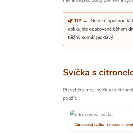
nevnímá jako zdroj potravy a vydá
🌿 TIP →
Nejde o spásnou lát
aplikujete opakovaně během dne,
běžný komár pisklavý.
Svíčka s citronel
Při výběru mezi svíčkou s citrone
použít.
Citronelová svíčka
– po zapálení uvol