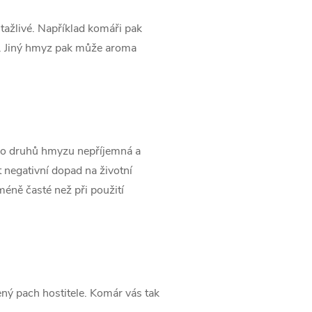
řitažlivé. Například komáři pak
né. Jiný hmyz pak může aroma
mnoho druhů hmyzu nepříjemná a
 negativní dopad na životní
 méně časté než při použití
ný pach hostitele. Komár vás tak