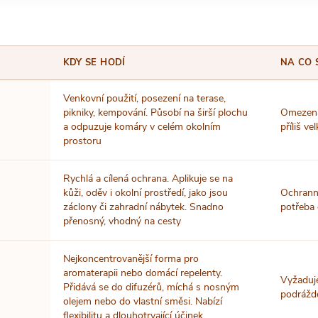
KDY SE HODÍ
NA CO 
Venkovní použití, posezení na terase,
pikniky, kempování. Působí na širší plochu
Omezená 
a odpuzuje komáry v celém okolním
příliš v
prostoru
Rychlá a cílená ochrana. Aplikuje se na
kůži, oděv i okolní prostředí, jako jsou
Ochranný
záclony či zahradní nábytek. Snadno
potřeba 
přenosný, vhodný na cesty
Nejkoncentrovanější forma pro
aromaterapii nebo domácí repelenty.
Vyžaduje
Přidává se do difuzérů, míchá s nosným
podrážd
olejem nebo do vlastní směsi. Nabízí
flexibilitu a dlouhotrvající účinek