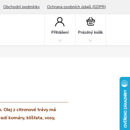
Obchodní podmínky
Ochrana osobních údajů (GDPR)
Nákupní
košík
Přihlášení
Prázdný košík
 Olej z citronové trávy má
radí komáry, klíšťata, vosy,