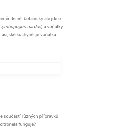
zaměnitelně, botanicky ale jde o
Cymbopogon nardus
) a voňatky
z asijské kuchyně, je voňatka
u je součástí různých přípravků
citronela funguje?