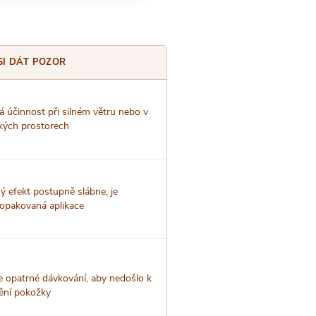
SI DÁT POZOR
účinnost při silném větru nebo v
elkých prostorech
 efekt postupně slábne, je
opakovaná aplikace
 opatrné dávkování, aby nedošlo k
ění pokožky