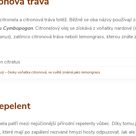
ronová tráva
 citronela a citronová tráva totéž. Běžně se oba názvy používají 
du
Cymbopogon
. Citronelový olej se získává z voňatky nardové (
anus
), zatímco citronová tráva neboli lemongrass, kterou znáte 
.
us
) – česky voňatka citronová, ve světě známá jako lemongrass.
repelent
tronela patří mezi nejúčinnější přírodní repelenty vůbec. Díky tom
které mají po zapálení nezvané hmyzí hosty odpuzovat. Jak ale 