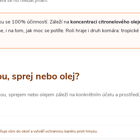
vá se ho hledat jinam.
ku se 100% účinností. Záleží na
koncentraci citronelového olej
 i na tom, jak moc se potíte. Roli hraje i druh komára: tropické 
ou, sprej nebo olej?
lou, sprejem nebo olejem záleží na konkrétním účelu a prostředí,
ňuje vůni do okolí a vytváří ochrannou bariéru proti hmyzu.