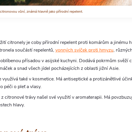
 citronovou vůní, známá hlavně jako přírodní repelent.
užití citronely je coby přírodní repelent proti komárům a jiném
tronela součástí repelentů,
vonných svíček proti hmyzu
, různých
e oblíbenou přísadou v asijské kuchyni. Dodává pokrmům svěží 
máček a snad všech jídel pocházejících z oblasti jižní Asie.
e využívá také v kosmetice. Má antiseptické a protizánětlivé úči
péči o pleť a vlasy.
j z citronové trávy našel své využití v aromaterapii. Má povzbuzu
stech hlavy.