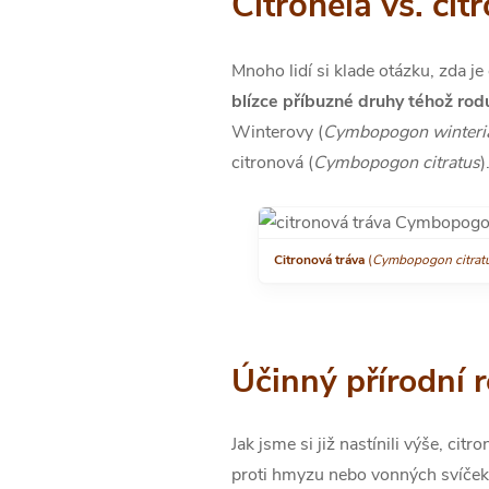
Citronela vs. cit
Mnoho lidí si klade otázku, zda je
blízce příbuzné druhy téhož ro
Winterovy (
Cymbopogon winteri
citronová (
Cymbopogon citratus
)
Citronová tráva
(
Cymbopogon citrat
Účinný přírodní 
Jak jsme si již nastínili výše, ci
proti hmyzu nebo vonných svíček, 