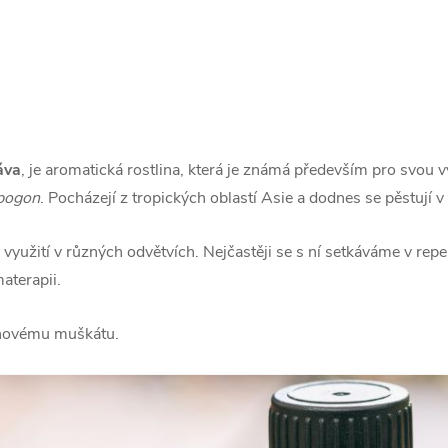
áva
, je aromatická rostlina, která je známá především pro svou 
pogon
. Pocházejí z tropických oblastí Asie a dodnes se pěstují v
využití v různých odvětvích. Nejčastěji se s ní setkáváme v repel
aterapii.
ronovému muškátu.