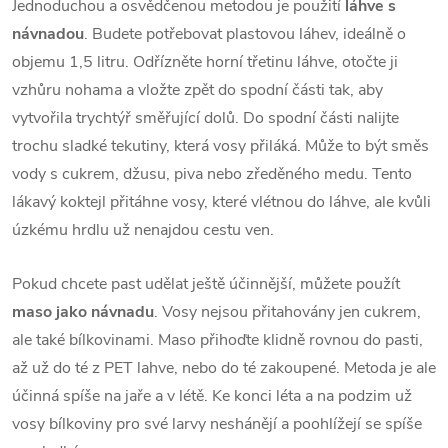
Jednoduchou a osvědčenou metodou je použití
láhve s
návnadou
. Budete potřebovat plastovou láhev, ideálně o
objemu 1,5 litru. Odřízněte horní třetinu láhve, otočte ji
vzhůru nohama a vložte zpět do spodní části tak, aby
vytvořila trychtýř směřující dolů. Do spodní části nalijte
trochu sladké tekutiny, která vosy přiláká. Může to být směs
vody s cukrem, džusu, piva nebo zředěného medu. Tento
lákavý koktejl přitáhne vosy, které vlétnou do láhve, ale kvůli
úzkému hrdlu už nenajdou cestu ven.
Pokud chcete past udělat ještě účinnější, můžete použít
maso jako návnadu
. Vosy nejsou přitahovány jen cukrem,
ale také bílkovinami. Maso přihoďte klidně rovnou do pasti,
až už do té z PET lahve, nebo do té zakoupené. Metoda je ale
účinná spíše na jaře a v létě. Ke konci léta a na podzim už
vosy bílkoviny pro své larvy neshánějí a poohlížejí se spíše