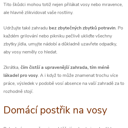
Tito škůdci mohou totiž nejen přilákat vosy nebo mravence,
ale hlavně zlikvidovat vaše rostliny.
Udržujte také zahradu
bez zbytečných zbytků potravin
. Po
každém grilování nebo pikniku pečlivě ukliďte všechny
zbytky jídla, umyjte nádobí a důkladně uzavřete odpadky,
aby vosy neměly co hledat.
Zkrátka,
čím čistší a upravenější zahrada, tím méně
lákadel pro vosy
. A i když to může znamenat trochu více
práce, výsledek v podobě vosí absence na vaší zahradě za to
rozhodně stojí.
Domácí postřik na vosy