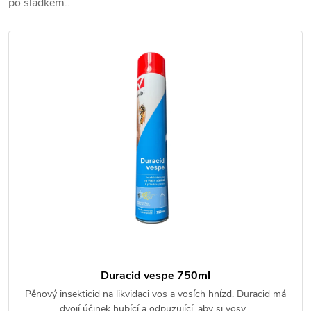
po sladkém..
Duracid vespe 750ml
Pěnový insekticid na likvidaci vos a vosích hnízd. Duracid má
dvojí účinek hubící a odpuzující, aby si vosy…