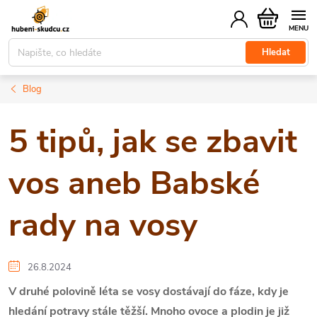
Přejít
Nákupní
na
košík
obsah
Hledat
Blog
5 tipů, jak se zbavit
vos aneb Babské
rady na vosy
26.8.2024
V druhé polovině léta se vosy dostávají do fáze, kdy je
hledání potravy stále těžší. Mnoho ovoce a plodin je již