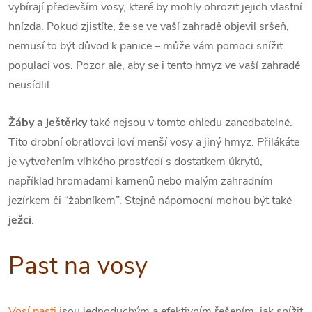
vybírají především vosy, které by mohly ohrozit jejich vlastní
hnízda. Pokud zjistíte, že se ve vaší zahradě objevil sršeň,
nemusí to být důvod k panice – může vám pomoci snížit
populaci vos. Pozor ale, aby se i tento hmyz ve vaší zahradě
neusídlil.
Žáby a ještěrky
také nejsou v tomto ohledu zanedbatelné.
Tito drobní obratlovci loví menší vosy a jiný hmyz. Přilákáte
je vytvořením vlhkého prostředí s dostatkem úkrytů,
například hromadami kamenů nebo malým zahradním
jezírkem či “žabníkem”. Stejně nápomocní mohou být také
ježci
.
Past na vosy
Vosí pasti j
sou jednoduchým a efektivním řešením, jak snížit