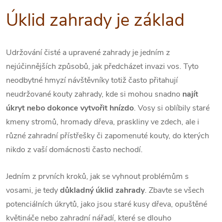
Úklid zahrady je základ
Udržování čisté a upravené zahrady je jedním z
nejúčinnějších způsobů, jak předcházet invazi vos. Tyto
neodbytné hmyzí návštěvníky totiž často přitahují
neudržované kouty zahrady, kde si mohou snadno
najít
úkryt nebo dokonce vytvořit hnízdo
. Vosy si oblíbily staré
kmeny stromů, hromady dřeva, praskliny ve zdech, ale i
různé zahradní přístřešky či zapomenuté kouty, do kterých
nikdo z vaší domácnosti často nechodí.
Jedním z prvních kroků, jak se vyhnout problémům s
vosami, je tedy
důkladný úklid zahrady
. Zbavte se všech
potenciálních úkrytů, jako jsou staré kusy dřeva, opuštěné
květináče nebo zahradní nářadí, které se dlouho