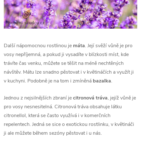
Další nápomocnou rostlinou je
máta
. Její svěží vůně je pro
vosy nepříjemná, a pokud ji vysadíte v blízkosti míst, kde
trávíte čas venku, můžete se těšit na méně nechtěných
návštěv. Mátu lze snadno pěstovat i v květináčích a využít ji
v kuchyni. Podobně je na tom i zmíněná
bazalka
.
Jednou z nejsilnějších zbraní je
citronová tráva
, jejíž vůně je
pro vosy nesnesitelná. Citronová tráva obsahuje látku
citronellol, která se často využívá i v komerčních
repelentech. Jedná se sice o exotickou rostlinku, v květináči
ji ale můžete během sezóny pěstovat i u nás.