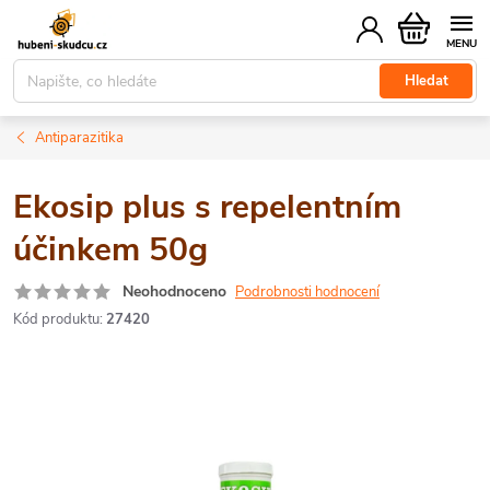
Přejít
Nákupní
na
košík
obsah
Hledat
Antiparazitika
Ekosip plus s repelentním
účinkem 50g
Neohodnoceno
Podrobnosti hodnocení
Kód produktu:
27420