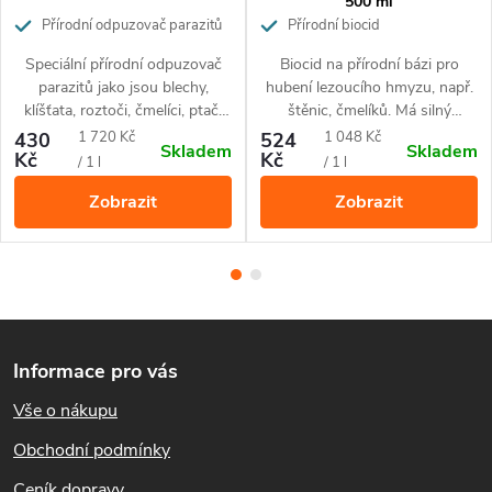
500 ml
Skladování přípravku
Přírodní odpuzovač parazitů
Přírodní biocid
Speciální přírodní odpuzovač
Biocid na přírodní bázi pro
parazitů jako jsou blechy,
hubení lezoucího hmyzu, např.
Skladujte při teplote do 25°C, v suchu.
klíšťata, roztoči, čmelíci, ptačí
štěnic, čmelíků. Má silný
všenky a další paraziti. Aplikuje
dehydratační účinek s
Měrná
Měrná
430
1 720 Kč
524
1 048 Kč
Skladem
Skladem
se do srsti a peří zvířat.
okamžitým biocidním effektem.
Složení
Kč
Kč
cena:
cena:
/ 1 l
/ 1 l
Zobrazit
Zobrazit
Oxid křemičitý, CAS 112926-00-8, 1000 000 mg/kg,
hřebíčková silice 100 µl
Z
Doba použitelnosti
Informace pro vás
á
Vše o nákupu
Doba použitelnosti 2 roky od data výroby
p
Obchodní podmínky
Balení
a
Ceník dopravy