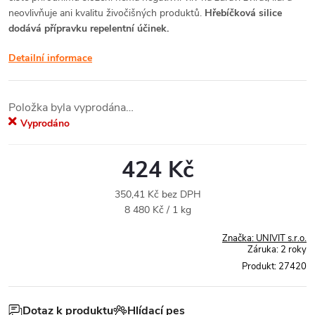
neovlivňuje ani kvalitu živočišných produktů.
Hřebíčková silice
dodává přípravku repelentní účinek.
Detailní informace
Položka byla vyprodána…
Vyprodáno
424 Kč
350,41 Kč bez DPH
Měrná
8 480 Kč / 1 kg
cena:
Značka:
UNIVIT s.r.o.
Záruka
:
2 roky
Produkt:
27420
Dotaz k produktu
Hlídací pes