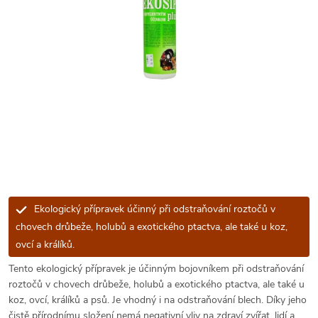
Ekologický přípravek účinný při odstraňování roztočů v
chovech drůbeže, holubů a exotického ptactva, ale také u koz,
ovcí a králíků.
Tento ekologický přípravek je účinným bojovníkem při odstraňování
roztočů v chovech drůbeže, holubů a exotického ptactva, ale také u
koz, ovcí, králíků a psů. Je vhodný i na odstraňování blech. Díky jeho
čistě přírodnímu složení nemá negativní vliv na zdraví zvířat, lidí a