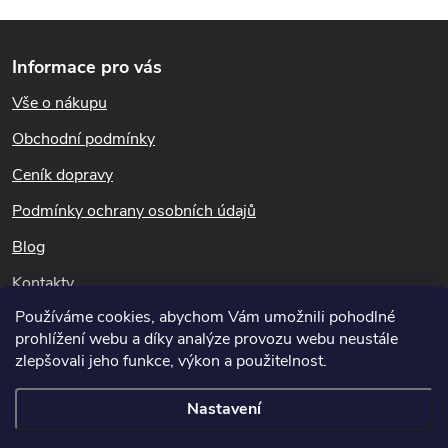
k
Z
y
Informace pro vás
á
v
Vše o nákupu
p
ý
Obchodní podmínky
a
p
Ceník dopravy
i
t
Podmínky ochrany osobních údajů
s
Blog
í
Kontakty
u
Používáme cookies, abychom Vám umožnili pohodlné
Dotazy k objednávkám
prohlížení webu a díky analýze provozu webu neustále
info@hubeni-skudcu.cz
zlepšovali jeho funkce, výkon a použitelnost.
Nastavení