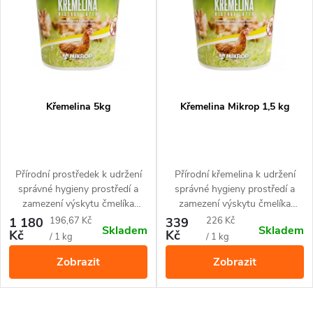
e
p
Abecedně
n
i
í
s
p
p
Křemelina 5kg
Křemelina Mikrop 1,5 kg
r
r
o
o
Přírodní prostředek k udržení
Přírodní křemelina k udržení
d
správné hygieny prostředí a
správné hygieny prostředí a
d
zamezení výskytu čmelíka
zamezení výskytu čmelíka
u
kuřího v chovech drůbeže.
kuřího v chovech drůbeže.
Měrná
Měrná
1 180
196,67 Kč
339
226 Kč
Skladem
Skladem
u
Kč
Kč
cena:
cena:
/ 1 kg
/ 1 kg
k
Zobrazit
Zobrazit
k
t
t